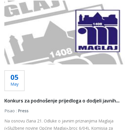
Više...
05
May
Konkurs za podnošenje prijedloga o dodjeli javnih...
Pisao :
Press
Na osnovu člana 21. Odluke o javnim priznanjima Maglaja
(«Službene novine Općine Maglaj»,broj: 6/04), Komisija za