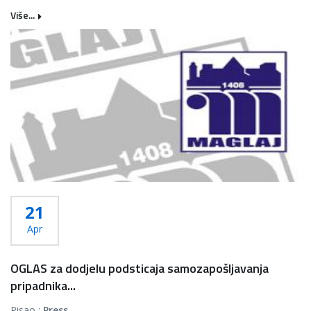
Više...
21
Apr
OGLAS za dodjelu podsticaja samozapošljavanja
pripadnika...
Pisao :
Press