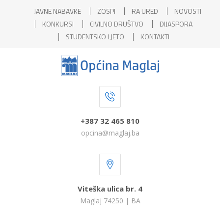
JAVNE NABAVKE
ZOSPI
RA URED
NOVOSTI
KONKURSI
CIVILNO DRUŠTVO
DIJASPORA
STUDENTSKO LJETO
KONTAKTI
+387 32 465 810
opcina@maglaj.ba
Viteška ulica br. 4
Maglaj 74250 | BA