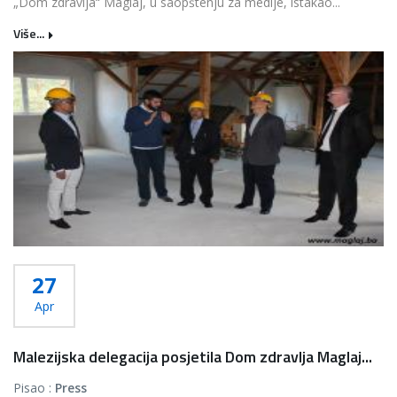
„Dom zdravlja“ Maglaj, u saopštenju za medije, istakao...
Više...
27
Apr
Malezijska delegacija posjetila Dom zdravlja Maglaj...
Pisao :
Press