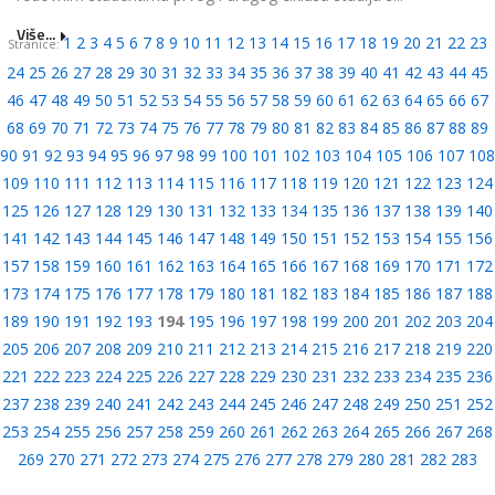
Više...
1
2
3
4
5
6
7
8
9
10
11
12
13
14
15
16
17
18
19
20
21
22
23
Stranice:
24
25
26
27
28
29
30
31
32
33
34
35
36
37
38
39
40
41
42
43
44
45
46
47
48
49
50
51
52
53
54
55
56
57
58
59
60
61
62
63
64
65
66
67
68
69
70
71
72
73
74
75
76
77
78
79
80
81
82
83
84
85
86
87
88
89
90
91
92
93
94
95
96
97
98
99
100
101
102
103
104
105
106
107
108
109
110
111
112
113
114
115
116
117
118
119
120
121
122
123
124
125
126
127
128
129
130
131
132
133
134
135
136
137
138
139
140
141
142
143
144
145
146
147
148
149
150
151
152
153
154
155
156
157
158
159
160
161
162
163
164
165
166
167
168
169
170
171
172
173
174
175
176
177
178
179
180
181
182
183
184
185
186
187
188
189
190
191
192
193
194
195
196
197
198
199
200
201
202
203
204
205
206
207
208
209
210
211
212
213
214
215
216
217
218
219
220
221
222
223
224
225
226
227
228
229
230
231
232
233
234
235
236
237
238
239
240
241
242
243
244
245
246
247
248
249
250
251
252
253
254
255
256
257
258
259
260
261
262
263
264
265
266
267
268
269
270
271
272
273
274
275
276
277
278
279
280
281
282
283