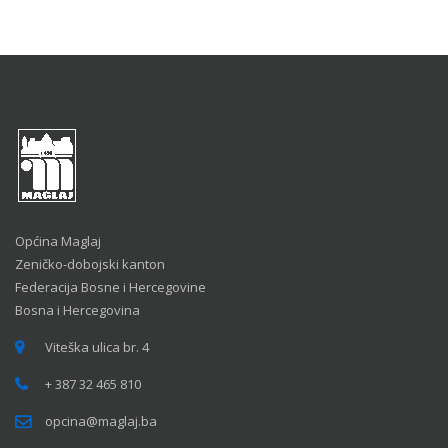
Općina Maglaj
Zeničko-dobojski kanton
Federacija Bosne i Hercegovine
Bosna i Hercegovina
Viteška ulica br. 4
+ 387 32 465 810
opcina@maglaj.ba