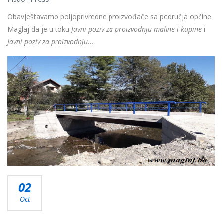
Obavještavamo poljoprivredne proizvođače sa područja općine
Maglaj da je u toku
Javni poziv za proizvodnju maline i kupine
i
Javni poziv za proizvodnju...
Više...
02
Oct