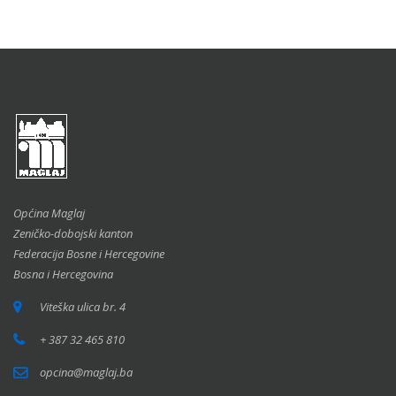
Općina Maglaj
Zeničko-dobojski kanton
Federacija Bosne i Hercegovine
Bosna i Hercegovina
Viteška ulica br. 4
+ 387 32 465 810
opcina@maglaj.ba