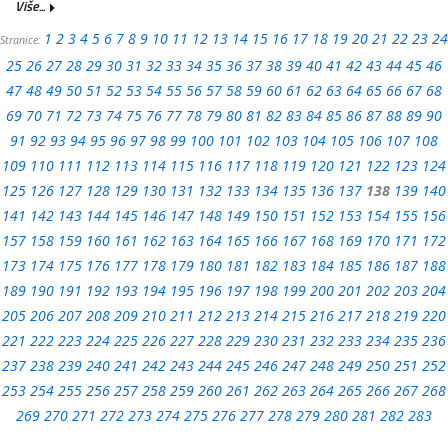
Više...
1
2
3
4
5
6
7
8
9
10
11
12
13
14
15
16
17
18
19
20
21
22
23
24
Stranice:
25
26
27
28
29
30
31
32
33
34
35
36
37
38
39
40
41
42
43
44
45
46
47
48
49
50
51
52
53
54
55
56
57
58
59
60
61
62
63
64
65
66
67
68
69
70
71
72
73
74
75
76
77
78
79
80
81
82
83
84
85
86
87
88
89
90
91
92
93
94
95
96
97
98
99
100
101
102
103
104
105
106
107
108
109
110
111
112
113
114
115
116
117
118
119
120
121
122
123
124
125
126
127
128
129
130
131
132
133
134
135
136
137
138
139
140
141
142
143
144
145
146
147
148
149
150
151
152
153
154
155
156
157
158
159
160
161
162
163
164
165
166
167
168
169
170
171
172
173
174
175
176
177
178
179
180
181
182
183
184
185
186
187
188
189
190
191
192
193
194
195
196
197
198
199
200
201
202
203
204
205
206
207
208
209
210
211
212
213
214
215
216
217
218
219
220
221
222
223
224
225
226
227
228
229
230
231
232
233
234
235
236
237
238
239
240
241
242
243
244
245
246
247
248
249
250
251
252
253
254
255
256
257
258
259
260
261
262
263
264
265
266
267
268
269
270
271
272
273
274
275
276
277
278
279
280
281
282
283