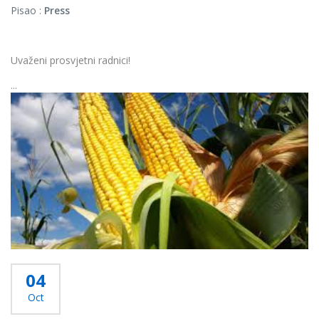
Pisao :
Press
Uvaženi prosvjetni radnici!
...
Više...
04
Oct