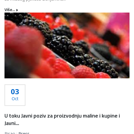
Više...
03
Oct
U toku Javni poziv za proizvodnju maline i kupine i
Javni...
Pisao :
Press