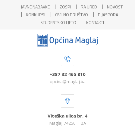
JAVNE NABAVKE
ZOSPI
RA URED
NOVOSTI
KONKURSI
CIVILNO DRUŠTVO
DIJASPORA
STUDENTSKO LJETO
KONTAKTI
+387 32 465 810
opcina@maglaj.ba
Viteška ulica br. 4
Maglaj 74250 | BA