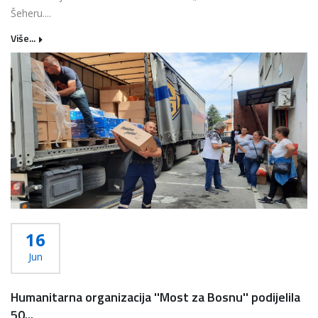
Šeheru....
Više...
16
Jun
Humanitarna organizacija ''Most za Bosnu'' podijelila
50...