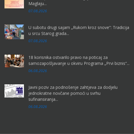
Pisao :
Press
Maglaju...
Federalni ministar prostornog uređenja Josip Martić i
07.08.2026
načelnik općine Mirsad Mahmutagić danas su potpisali
ugovor o sufinansiranju projekta saniranja poplavama i...
U subotu drugi sajam „Rukom kroz snove“: Tradicija
u srcu Starog grada...
Više...
07.08.2026
18 korisnika ostvarilo pravo na poticaj za
samozapošljavanje u okviru Programa „Prvi biznis“...
06.08.2026
Javni poziv za podnošenje zahtjeva za dodjelu
jednokratne novčane pomoći u svrhu
sufinansiranja...
06.08.2026
01
Jun