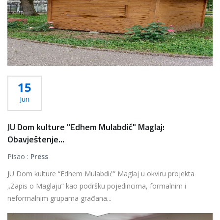
15
Jun
JU Dom kulture "Edhem Mulabdić" Maglaj:
Obavještenje...
Pisao :
Press
JU Dom kulture “Edhem Mulabdić” Maglaj u okviru projekta
„Zapis o Maglaju“ kao podršku pojedincima, formalnim i
neformalnim grupama građana...
Više...