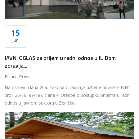
15
Jun
JAVNI OGLAS za prijem u radni odnos u JU Dom
zdravlja...
Pisao :
Press
Na osnovu člana 20a. Zakona o radu („Službene novine F BiH"
broj: 26/16, 89/18), člana 4. Uredbe o postupku prijema u radni
odnos u javnom sektoru u Zeničko...
Više...