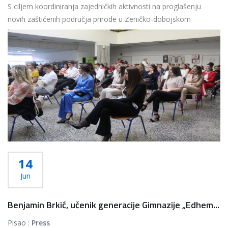
S ciljem koordiniranja zajedničkih aktivnosti na proglašenju
novih zaštićenih područja prirode u Zeničko-dobojskom
kantonu, u prvom redu...
Više...
14
Jun
Benjamin Brkić, učenik generacije Gimnazije „Edhem...
Pisao :
Press