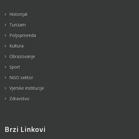
Historijat
Turizam
Poljoprivreda
Kultura
Obrazovanje
Sport
02
NGO sektor
Jun
Vjerske institucije
U Maglaju obilježen Međunarodni dan rijeke
Zdravstvo
Save...
Pisao :
Press
Brzi Linkovi
U Maglaju je obilježen Međunarodni dan rijeke Save i tim
povodom postavljena je oznaka na gradskom mostu s