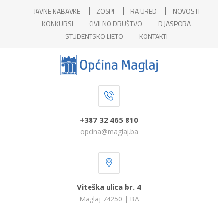
JAVNE NABAVKE
ZOSPI
RA URED
NOVOSTI
KONKURSI
CIVILNO DRUŠTVO
DIJASPORA
STUDENTSKO LJETO
KONTAKTI
+387 32 465 810
opcina@maglaj.ba
Viteška ulica br. 4
Maglaj 74250 | BA