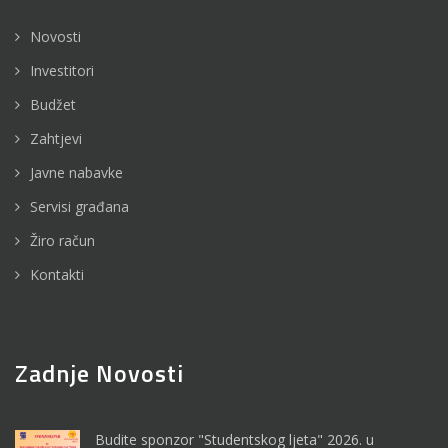
ciljem podizanja svijesti o potrebi i načinima zaštite od...
Novosti
Više...
Investitori
Budžet
Zahtjevi
Javne nabavke
Servisi građana
Žiro račun
Kontakti
01
Jun
Zadnje Novosti
Potpisan ugovor o sufinansiranju projekta
saniranja...
Budite sponzor "Studentskog ljeta" 2026. u