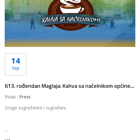
14
Sep
613. rođendan Maglaja: Kahva sa načelnikom općine...
Pisao :
Press
Drage sugrađanke i sugrađani,
...