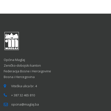
Općina Maglaj
Zeničko-dobojski kanton
Federacija Bosne i Hercegovine
Bosna i Hercegovina
Viteška ulica br. 4
+ 387 32 465 810
opcina@maglaj.ba