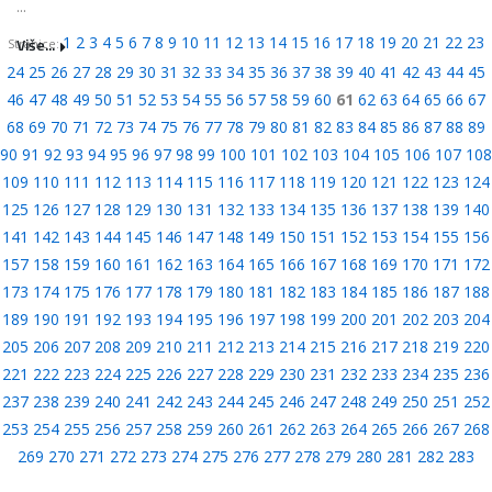
...
1
2
3
4
5
6
7
8
9
10
11
12
13
14
15
16
17
18
19
20
21
22
23
Više...
Stranice:
24
25
26
27
28
29
30
31
32
33
34
35
36
37
38
39
40
41
42
43
44
45
46
47
48
49
50
51
52
53
54
55
56
57
58
59
60
61
62
63
64
65
66
67
68
69
70
71
72
73
74
75
76
77
78
79
80
81
82
83
84
85
86
87
88
89
90
91
92
93
94
95
96
97
98
99
100
101
102
103
104
105
106
107
108
109
110
111
112
113
114
115
116
117
118
119
120
121
122
123
124
125
126
127
128
129
130
131
132
133
134
135
136
137
138
139
140
141
142
143
144
145
146
147
148
149
150
151
152
153
154
155
156
157
158
159
160
161
162
163
164
165
166
167
168
169
170
171
172
173
174
175
176
177
178
179
180
181
182
183
184
185
186
187
188
189
190
191
192
193
194
195
196
197
198
199
200
201
202
203
204
205
206
207
208
209
210
211
212
213
214
215
216
217
218
219
220
221
222
223
224
225
226
227
228
229
230
231
232
233
234
235
236
237
238
239
240
241
242
243
244
245
246
247
248
249
250
251
252
253
254
255
256
257
258
259
260
261
262
263
264
265
266
267
268
269
270
271
272
273
274
275
276
277
278
279
280
281
282
283