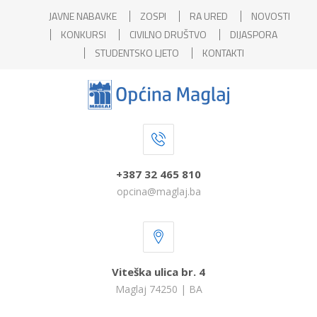
JAVNE NABAVKE
ZOSPI
RA URED
NOVOSTI
KONKURSI
CIVILNO DRUŠTVO
DIJASPORA
STUDENTSKO LJETO
KONTAKTI
+387 32 465 810
opcina@maglaj.ba
Viteška ulica br. 4
Maglaj 74250 | BA