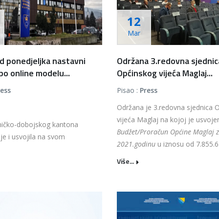
12
Mar
d ponedjeljka nastavni
Održana 3.redovna sjednic
po online modelu...
Općinskog vijeća Maglaj...
ress
Pisao :
Press
Održana je 3.redovna sjednica 
vijeća Maglaj na kojoj je usvoje
ničko-dobojskog kantona
Budžet/Proračun Općine Maglaj 
 je i usvojila na svom
2021.godinu
u iznosu od 7.855.63
Više...