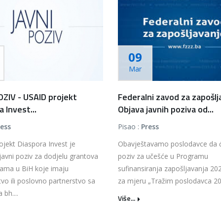
09
Mar
OZIV - USAID projekt
Federalni zavod za zapošlj
 Invest...
Objava javnih poziva od...
ress
Pisao :
Press
jekt Diaspora Invest je
Obavještavamo poslodavce da ć
javni poziv za dodjelu grantova
poziv za učešće u Programu
ama u BiH koje imaju
sufinansiranja zapošljavanja 20
tvo ili poslovno partnerstvo sa
za mjeru „Tražim poslodavca 202
 bh....
Više...