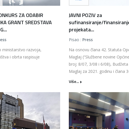
KONKURS ZA ODABIR
JAVNI POZIV za
IKA GRANT SREDSTAVA
sufinansiranje/finansiranj
...
projekata...
ress
Pisao :
Press
 ministarstvo razvoja,
Na osnovu člana 42. Statuta Op
štva i obrta raspisuje
Maglaj (“Službene novine Općine
broj: 8/07, 3/08 i 6/08), Budžet
Maglaj za 2021. godinu i člana 34.
Više...