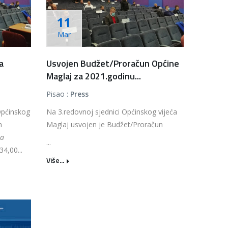
11
Mar
a
Usvojen Budžet/Proračun Općine
Maglaj za 2021.godinu...
Pisao :
Press
Općinskog
Na 3.redovnoj sjednici Općinskog vijeća
n
Maglaj usvojen je Budžet/Proračun
za
...
4,00...
Više...