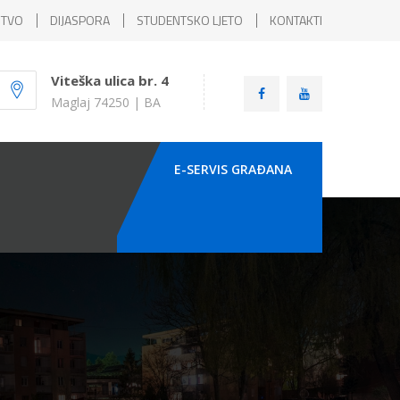
ŠTVO
DIJASPORA
STUDENTSKO LJETO
KONTAKTI
Viteška ulica br. 4
Maglaj 74250 | BA
E-SERVIS GRAÐANA