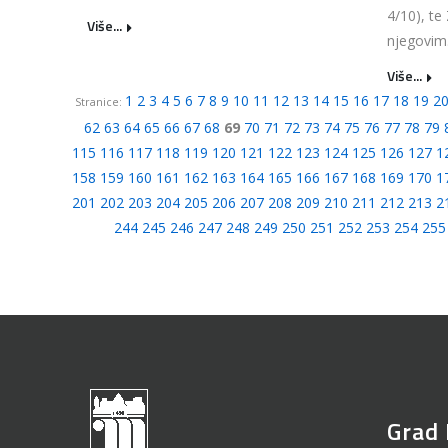
4/10), te
Više...
njegovim.
Više...
1
2
3
4
5
6
7
8
9
10
11
12
13
14
15
16
17
18
19
2
Stranice:
62
63
64
65
66
67
68
69
70
71
72
73
74
75
76
77
78
79
115
116
117
118
119
120
121
122
123
124
125
126
127
1
158
159
160
161
162
163
164
165
166
167
168
169
170
1
201
202
203
204
205
206
207
208
209
210
211
212
213
2
244
245
246
247
248
249
250
251
252
253
254
255
Grad 