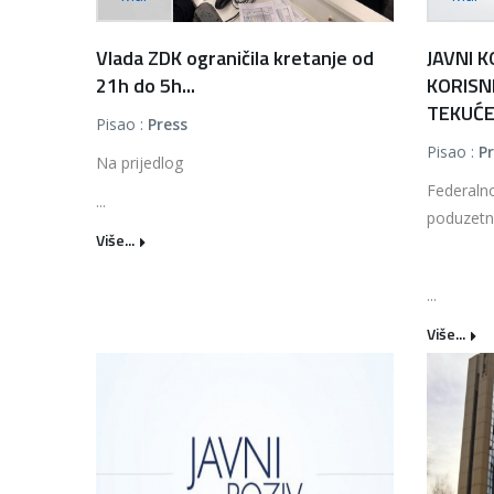
Vlada ZDK ograničila kretanje od
JAVNI 
21h do 5h...
KORISN
TEKUĆEG
Pisao :
Press
Pisao :
P
Na prijedlog
Federalno
...
poduzetni
Više...
...
Više...