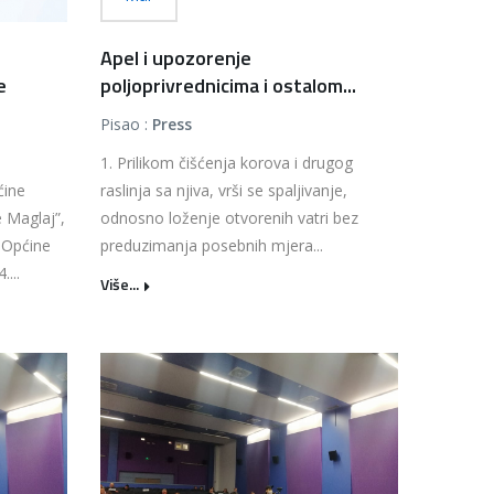
Apel i upozorenje
e
poljoprivrednicima i ostalom...
Pisao :
Press
1. Prilikom čišćenja korova i drugog
ćine
raslinja sa njiva, vrši se spaljivanje,
 Maglaj”,
odnosno loženje otvorenih vatri bez
a Općine
preduzimanja posebnih mjera...
...
Više...