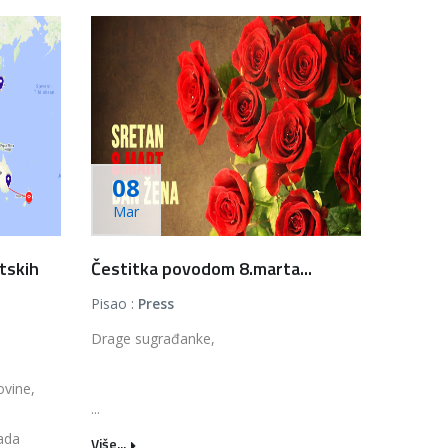
08
Mar
tskih
Čestitka povodom 8.marta...
Pisao :
Press
Drage sugrađanke,
ovine,
...
sada
Više...