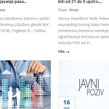
javanje pasa...
biti od 21 do 5 ujutro,...
ress
Pisao :
Press
sa odredbama Zakona o zaštiti i
Novom Naredbom Vlade Federac
životinja („Službeni glasnik BiH“,
na prijedlog Kriznog štaba Fede
i 9/18), Poglavlje IX – Zaštita...
ministarstva zdravstva naređuje
ograničavanje kretanja na cijel
teritoriju FBiH od 21...
Više...
16
Mar