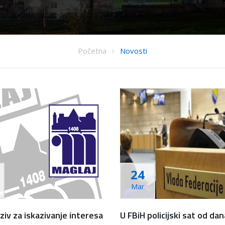
Početna
Novosti
24
Mar
ziv za iskazivanje interesa
U FBiH policijski sat od da