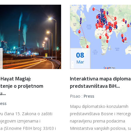
08
Mar
Hayat Maglaj:
Interaktivna mapa diploma
tenje o proljetnom
predstavništava BiH...
...
Pisao :
Press
ress
Mapu diplomatsko-konzularnih
 člana 15. Zakona o zaštiti
predstavništava Bosne i Herceg
 njegovim izmjenama i
napravljenu prema podacima
(Sl.novine FBIH broj: 33/03 i
Ministarstva vanjskih poslova, 