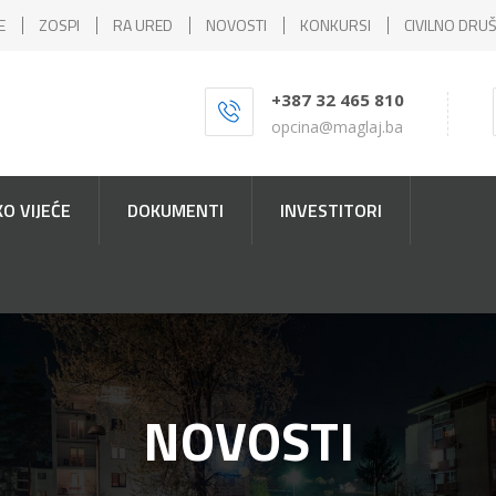
E
ZOSPI
RA URED
NOVOSTI
KONKURSI
CIVILNO DRU
+387 32 465 810
opcina@maglaj.ba
O VIJEĆE
DOKUMENTI
INVESTITORI
NOVOSTI