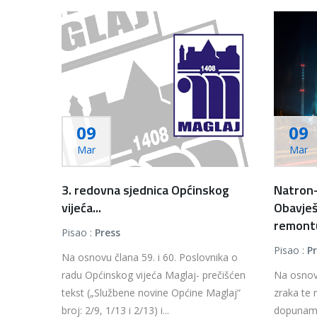
09
09
Mar
Mar
3. redovna sjednica Općinskog
Natron-
vijeća...
Obavješ
remontu
Pisao :
Press
Pisao :
P
Na osnovu člana 59. i 60. Poslovnika o
radu Općinskog vijeća Maglaj- prečišćen
Na osnovu
tekst („Službene novine Općine Maglaj“
zraka te
broj: 2/9, 1/13 i 2/13) i...
dopunama 