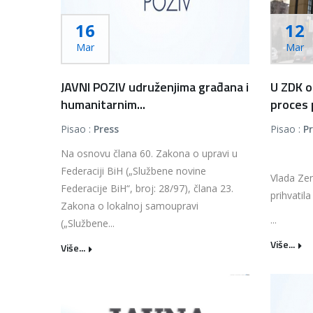
16
12
Mar
Mar
JAVNI POZIV udruženjima građana i
U ZDK o
humanitarnim...
proces 
Pisao :
Press
Pisao :
P
Na osnovu člana 60. Zakona o upravi u
Federaciji BiH („Službene novine
Vlada Ze
Federacije BiH“, broj: 28/97), člana 23.
prihvatila
Zakona o lokalnoj samoupravi
...
(„Službene...
Više...
Više...