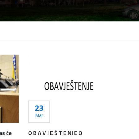
23
Mar
nas će
O B A V J E Š T E NJ E O