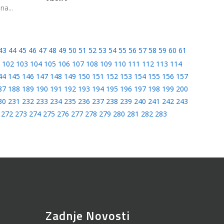
na...
43
44
45
46
47
48
49
50
51
52
53
54
55
56
57
58
59
60
61
102
103
104
105
106
107
108
109
110
111
112
113
114
44
145
146
147
148
149
150
151
152
153
154
155
156
157
87
188
189
190
191
192
193
194
195
196
197
198
199
200
30
231
232
233
234
235
236
237
238
239
240
241
242
243
272
273
274
275
276
277
278
279
280
281
282
283
Zadnje Novosti