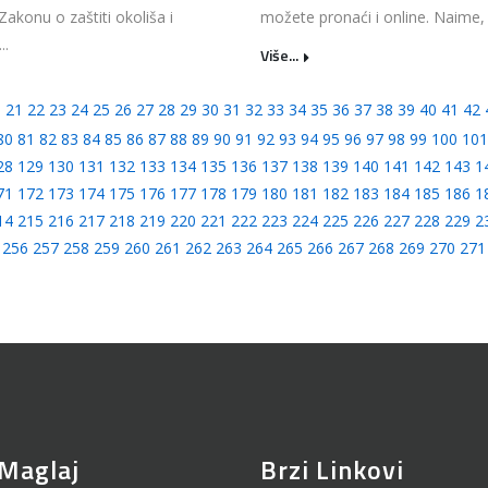
 Zakonu o zaštiti okoliša i
možete pronaći i online. Naime, 
..
Više...
0
21
22
23
24
25
26
27
28
29
30
31
32
33
34
35
36
37
38
39
40
41
42
80
81
82
83
84
85
86
87
88
89
90
91
92
93
94
95
96
97
98
99
100
101
28
129
130
131
132
133
134
135
136
137
138
139
140
141
142
143
1
71
172
173
174
175
176
177
178
179
180
181
182
183
184
185
186
1
14
215
216
217
218
219
220
221
222
223
224
225
226
227
228
229
2
256
257
258
259
260
261
262
263
264
265
266
267
268
269
270
271
Maglaj
Brzi Linkovi