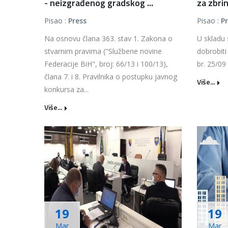
- neizgrađenog gradskog ...
za zbrin
Pisao :
Press
Pisao :
P
Na osnovu člana 363. stav 1. Zakona o
U skladu 
stvarnim pravima ("Službene novine
dobrobiti 
Federacije BiH", broj: 66/13 i 100/13),
br. 25/09 
člana 7. i 8. Pravilnika o postupku javnog
Više...
konkursa za...
Više...
19
19
Mar
Mar