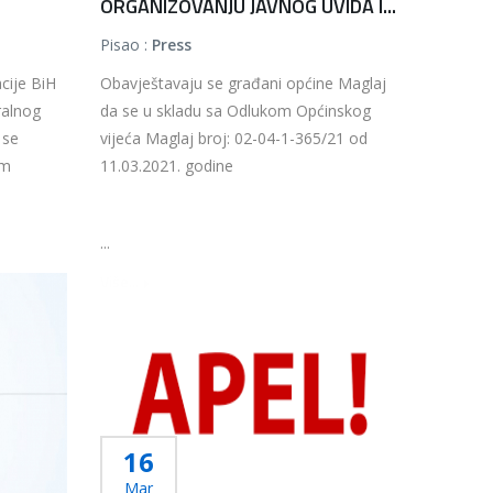
ORGANIZOVANJU JAVNOG UVIDA I...
Pisao :
Press
ije BiH
Obavještavaju se građani općine Maglaj
ralnog
da se u skladu sa Odlukom Općinskog
 se
vijeća Maglaj broj: 02-04-1-365/21 od
om
11.03.2021. godine
...
Više...
16
Mar