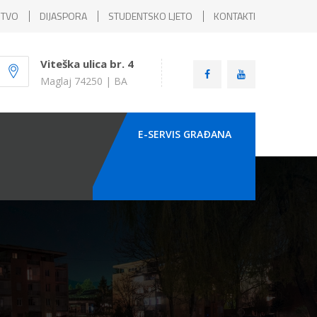
ŠTVO
DIJASPORA
STUDENTSKO LJETO
KONTAKTI
Viteška ulica br. 4
Maglaj 74250 | BA
E-SERVIS GRAÐANA