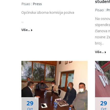
student
Pisao :
Press
Pisao :
P
Općinska izborna komisija poziva
Na osnovu
...
stipendir
Više...
članova n
novine Z
broj...
Više...
29
29
Oct
Oct