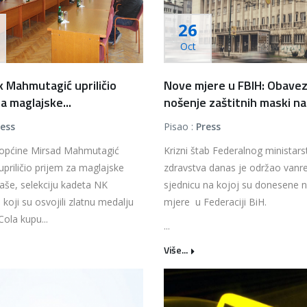
26
Oct
k Mahmutagić upriličio
Nove mjere u FBIH: Obave
a maglajske...
nošenje zaštitnih maski na.
ress
Pisao :
Press
 općine Mirsad Mahmutagić
Krizni štab Federalnog ministars
upriličio prijem za maglajske
zdravstva danas je održao vanr
še, selekciju kadeta NK
sjednicu na kojoj su donesene 
 koji su osvojili zlatnu medalju
mjere u Federaciji BiH.
ola kupu...
...
Više...