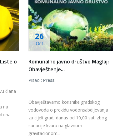
26
Oct
 Liste o
Komunalno javno društvo Maglaj:
Obavještenje...
Pisao :
Press
vu člana
u
Obavještavamo korisnike gradskog
ka na
vodovoda o prekidu vodonsabdijevanja
ntona –
za cijeli grad, danas od 10,00 sati zbog
sanacije kvara na glavnom
gravitacionom...