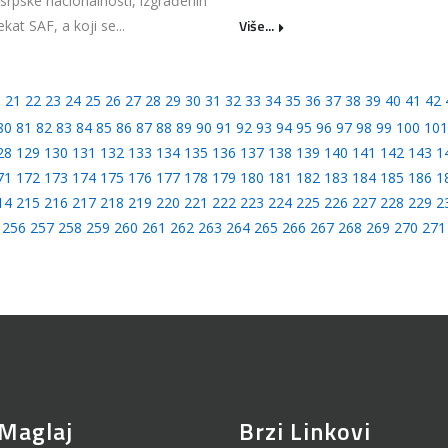
srpske nacionalnosti, izgrađenih
Više...
kat SAF, a koji se...
0
21
22
23
24
25
26
27
28
29
30
31
32
33
34
35
36
37
38
39
40
41
42
80
81
82
83
84
85
86
87
88
89
90
91
92
93
94
95
96
97
98
99
100
101
28
129
130
131
132
133
134
135
136
137
138
139
140
141
142
143
1
71
172
173
174
175
176
177
178
179
180
181
182
183
184
185
186
1
14
215
216
217
218
219
220
221
222
223
224
225
226
227
228
229
2
256
257
258
259
260
261
262
263
264
265
266
267
268
269
270
271
Maglaj
Brzi Linkovi