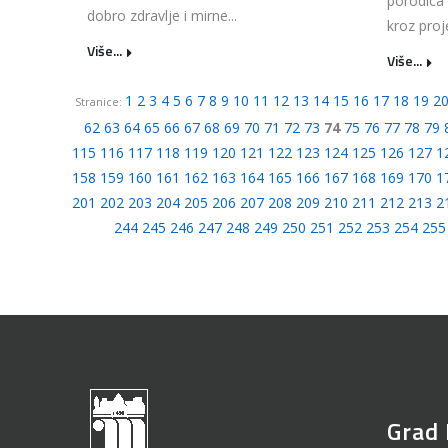
porodica 
dobro zdravlje i mirne...
kroz proje
Više...
Više...
1
2
3
4
5
6
7
8
9
10
11
12
13
14
15
16
17
18
19
2
Stranice:
62
63
64
65
66
67
68
69
70
71
72
73
74
75
76
77
78
79
115
116
117
118
119
120
121
122
123
124
125
126
127
1
158
159
160
161
162
163
164
165
166
167
168
169
170
1
201
202
203
204
205
206
207
208
209
210
211
212
213
2
244
245
246
247
248
249
250
251
252
253
254
255
Grad 