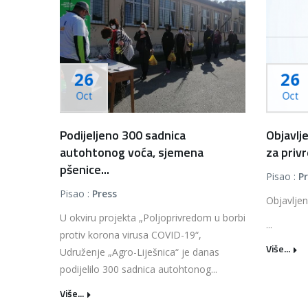
26
26
Oct
Oct
Podijeljeno 300 sadnica
Objavlje
autohtonog voća, sjemena
za privr
pšenice...
Pisao :
P
Pisao :
Press
Objavljen
U okviru projekta „Poljoprivredom u borbi
...
protiv korona virusa COVID-19“,
Više...
Udruženje „Agro-Liješnica“ je danas
podijelilo 300 sadnica autohtonog...
Više...