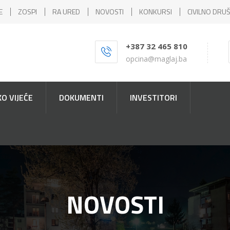
E
ZOSPI
RA URED
NOVOSTI
KONKURSI
CIVILNO DRU
+387 32 465 810
opcina@maglaj.ba
O VIJEĆE
DOKUMENTI
INVESTITORI
NOVOSTI