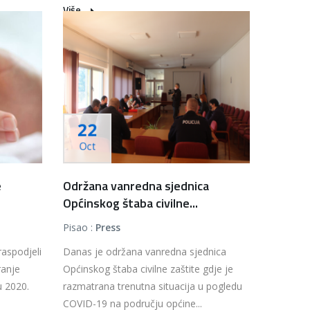
Više...
22
Oct
e
Održana vanredna sjednica
Općinskog štaba civilne...
Pisao :
Press
raspodjeli
Danas je održana vanredna sjednica
ranje
Općinskog štaba civilne zaštite gdje je
u 2020.
razmatrana trenutna situacija u pogledu
COVID-19 na području općine...