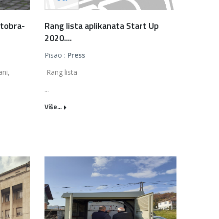
tobra-
Rang lista aplikanata Start Up
2020....
Pisao :
Press
ni,
Rang lista
...
Više...