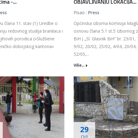
ima -...
OBJAVLJIVANJU LOKACIJA...
ress
Pisao :
Press
 člana 11. stav (1) Uredbe o
Općinska izborna komisija Magla
anju redovnog studija branilaca i
osnovu člana 5.1 st.5 Izbornog 
jihovih porodica («Službene
BiH ( „Sl. Glasnik BiH“ br. 23/01,
eničko-dobojskog kantona»
9/02, 20/02, 25/02, 4/04, 20/04,
52/05,...
Više...
29
Oct