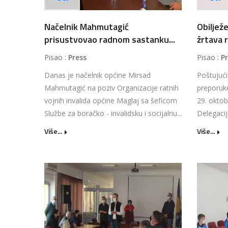
Načelnik Mahmutagić
Obiljež
prisustvovao radnom sastanku...
žrtava r
Pisao :
Press
Pisao :
P
Danas je načelnik općine Mirsad
Poštujući
Mahmutagić na poziv Organizacije ratnih
preporuke
vojnih invalida općine Maglaj sa šeficom
29. oktob
Službe za boračko - invalidsku i socijalnu...
Delegacij
Više...
Više...