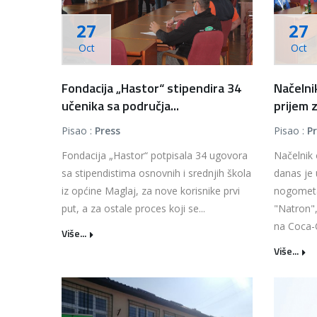
27
27
Oct
Oct
Fondacija „Hastor“ stipendira 34
Načelni
učenika sa područja...
prijem z
Pisao :
Press
Pisao :
P
Fondacija „Hastor“ potpisala 34 ugovora
Načelnik
sa stipendistima osnovnih i srednjih škola
danas je 
iz općine Maglaj, za nove korisnike prvi
nogometa
put, a za ostale proces koji se...
"Natron",
na Coca-C
Više...
Više...