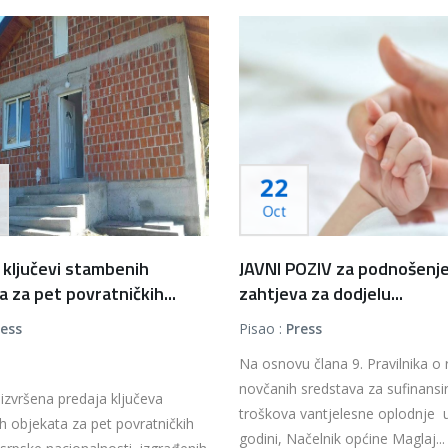
22
Oct
 ključevi stambenih
JAVNI POZIV za podnošenj
a za pet povratničkih...
zahtjeva za dodjelu...
ress
Pisao :
Press
Na osnovu člana 9. Pravilnika o 
novčanih sredstava za sufinansi
izvršena predaja ključeva
troškova vantjelesne oplodnje 
 objekata za pet povratničkih
godini, Načelnik općine Maglaj...