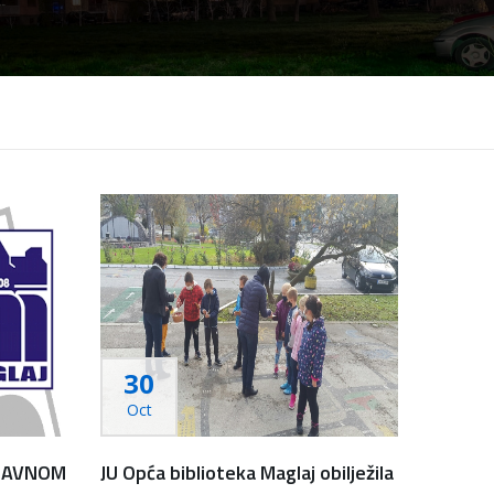
30
Oct
 JAVNOM
JU Opća biblioteka Maglaj obilježila