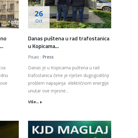
26
Oct
zno
Danas puštena u rad trafostanica
..
u Kopicama...
Pisao :
Press
tva
Danas je u Kopicama puštena u rad
ednu
trafostanica čime je riješen dugogodišnji
nove
problem napajanja električnom energije
unutar ove mjesne...
Više...