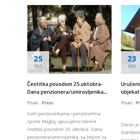
25
23
Oct
Oct
Čestitka povodom 25.oktobra-
Uručeni
Dana penzionera/umirovljenika...
objekat
Pisao :
Press
Pisao :
P
Svim penzionerkama i penzionerima
općine Maglaj, upućujemo iskrene
Danas je 
čestitke povodom 25. oktobra- Dana
stambenih
penzionera/umirovljenika, sa željom za