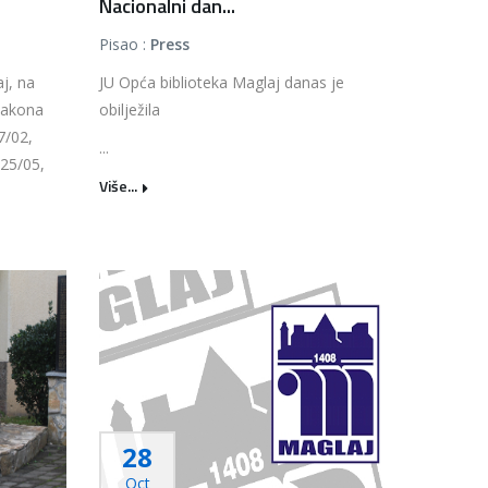
Nacionalni dan...
Pisao :
Press
j, na
JU Opća biblioteka Maglaj danas je
zakona
obilježila
 7/02,
...
 25/05,
Više...
28
Oct