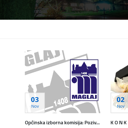
03
02
Nov
Nov
Općinska izborna komisija: Poziv...
K O N K 