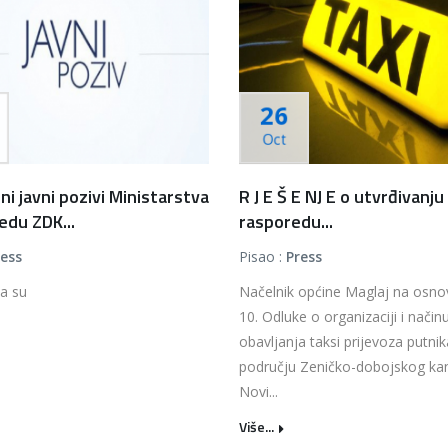
26
Oct
ni javni pozivi Ministarstva
R J E Š E NJ E o utvrđivanju
edu ZDK...
rasporedu...
ress
Pisao :
Press
a su
Načelnik općine Maglaj na osno
10. Odluke o organizaciji i način
obavljanja taksi prijevoza putni
području Zeničko-dobojskog ka
Novi...
Više...