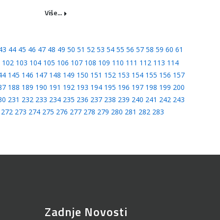
Više...
43
44
45
46
47
48
49
50
51
52
53
54
55
56
57
58
59
60
61
102
103
104
105
106
107
108
109
110
111
112
113
114
44
145
146
147
148
149
150
151
152
153
154
155
156
157
87
188
189
190
191
192
193
194
195
196
197
198
199
200
30
231
232
233
234
235
236
237
238
239
240
241
242
243
272
273
274
275
276
277
278
279
280
281
282
283
Zadnje Novosti