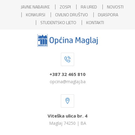
JAVNE NABAVKE
ZOSPI
RA URED
NOVOSTI
KONKURSI
CIVILNO DRUŠTVO
DIJASPORA
STUDENTSKO LJETO
KONTAKTI
+387 32 465 810
opcina@maglaj.ba
Viteška ulica br. 4
Maglaj 74250 | BA