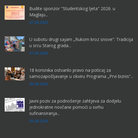
Budite sponzor "Studentskog ljeta" 2026. u
Maglaju...
07.08.2026
U subotu drugi sajam „Rukom kroz snove“: Tradicija
u srcu Starog grada...
07.08.2026
18 korisnika ostvarilo pravo na poticaj za
samozapošljavanje u okviru Programa „Prvi biznis“...
06.08.2026
Javni poziv za podnošenje zahtjeva za dodjelu
jednokratne novčane pomoći u svrhu
sufinansiranja...
06.08.2026