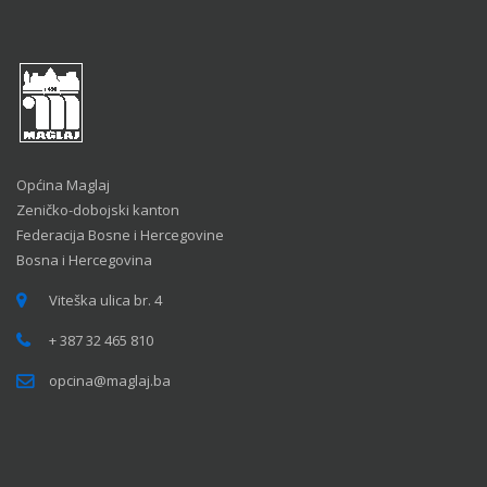
Općina Maglaj
Zeničko-dobojski kanton
Federacija Bosne i Hercegovine
Bosna i Hercegovina
Viteška ulica br. 4
+ 387 32 465 810
opcina@maglaj.ba