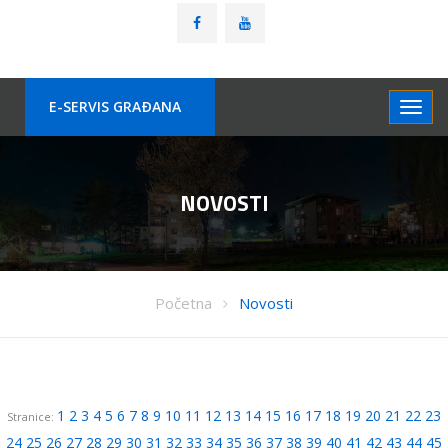
E-SERVIS GRAÐANA
NOVOSTI
Početna
Novosti
1
2
3
4
5
6
7
8
9
10
11
12
13
14
15
16
17
18
19
20
21
22
23
Stranice:
24
25
26
27
28
29
30
31
32
33
34
35
36
37
38
39
40
41
42
43
44
45