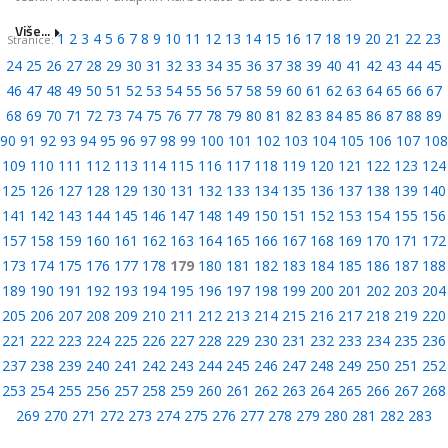
Više...
1
2
3
4
5
6
7
8
9
10
11
12
13
14
15
16
17
18
19
20
21
22
23
Stranice:
24
25
26
27
28
29
30
31
32
33
34
35
36
37
38
39
40
41
42
43
44
45
46
47
48
49
50
51
52
53
54
55
56
57
58
59
60
61
62
63
64
65
66
67
68
69
70
71
72
73
74
75
76
77
78
79
80
81
82
83
84
85
86
87
88
89
90
91
92
93
94
95
96
97
98
99
100
101
102
103
104
105
106
107
108
109
110
111
112
113
114
115
116
117
118
119
120
121
122
123
124
125
126
127
128
129
130
131
132
133
134
135
136
137
138
139
140
141
142
143
144
145
146
147
148
149
150
151
152
153
154
155
156
157
158
159
160
161
162
163
164
165
166
167
168
169
170
171
172
173
174
175
176
177
178
179
180
181
182
183
184
185
186
187
188
189
190
191
192
193
194
195
196
197
198
199
200
201
202
203
204
205
206
207
208
209
210
211
212
213
214
215
216
217
218
219
220
221
222
223
224
225
226
227
228
229
230
231
232
233
234
235
236
237
238
239
240
241
242
243
244
245
246
247
248
249
250
251
252
253
254
255
256
257
258
259
260
261
262
263
264
265
266
267
268
269
270
271
272
273
274
275
276
277
278
279
280
281
282
283