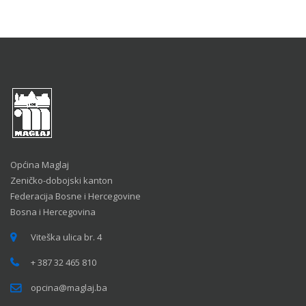
Općina Maglaj
Zeničko-dobojski kanton
Federacija Bosne i Hercegovine
Bosna i Hercegovina
Viteška ulica br. 4
+ 387 32 465 810
opcina@maglaj.ba