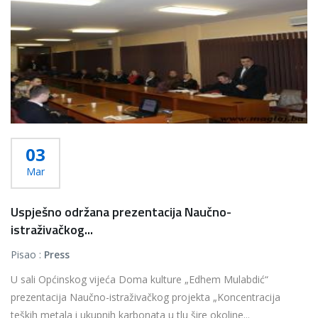
03
Mar
Uspješno održana prezentacija Naučno-
istraživačkog...
Pisao :
Press
U sali Općinskog vijeća Doma kulture „Edhem Mulabdić“
prezentacija Naučno-istraživačkog projekta „Koncentracija
teških metala i ukupnih karbonata u tlu šire okoline...