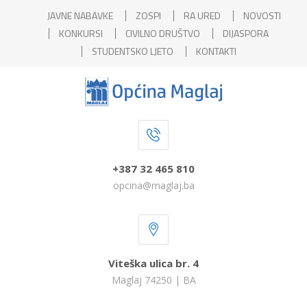
JAVNE NABAVKE
ZOSPI
RA URED
NOVOSTI
KONKURSI
CIVILNO DRUŠTVO
DIJASPORA
STUDENTSKO LJETO
KONTAKTI
+387 32 465 810
opcina@maglaj.ba
Viteška ulica br. 4
Maglaj 74250 | BA