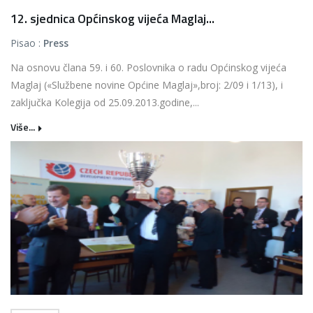
12. sjednica Općinskog vijeća Maglaj...
Pisao :
Press
Na osnovu člana 59. i 60. Poslovnika o radu Općinskog vijeća
Maglaj («Službene novine Općine Maglaj»,broj: 2/09 i 1/13), i
zaključka Kolegija od 25.09.2013.godine,...
Više...