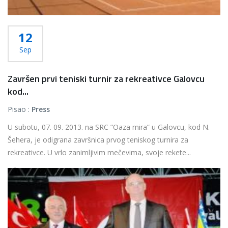
12
Sep
Završen prvi teniski turnir za rekreativce Galovcu
kod...
Pisao :
Press
U subotu, 07. 09. 2013. na SRC ”Oaza mira” u Galovcu, kod N.
Šehera, je odigrana završnica prvog teniskog turnira za
rekreativce. U vrlo zanimljivim mečevima, svoje rekete...
Više...