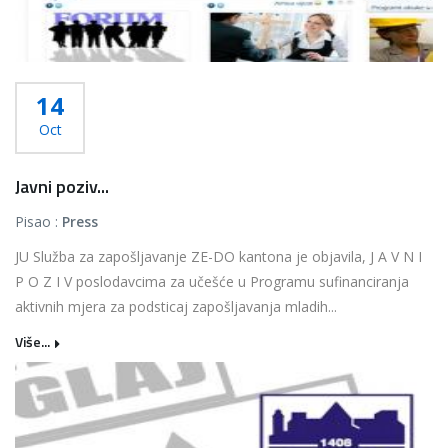
14
Oct
Javni poziv...
Pisao :
Press
JU Služba za zapošljavanje ZE-DO kantona je objavila, J A V N I
P O Z I V poslodavcima za učešće u Programu sufinanciranja
aktivnih mjera za podsticaj zapošljavanja mladih...
Više...