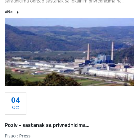
saradnicima održao sastanak sa lokalnim privrednicima na...
Više...
04
Oct
Poziv - sastanak sa privrednicima...
Pisao :
Press