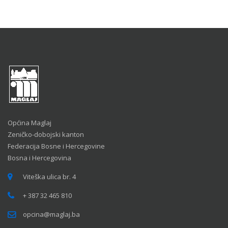
Općina Maglaj
Zeničko-dobojski kanton
Federacija Bosne i Hercegovine
Bosna i Hercegovina
Viteška ulica br. 4
+ 387 32 465 810
opcina@maglaj.ba