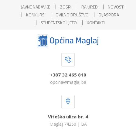
JAVNE NABAVKE
ZOSPI
RA URED
NOVOSTI
KONKURSI
CIVILNO DRUŠTVO
DIJASPORA
STUDENTSKO LJETO
KONTAKTI
+387 32 465 810
opcina@maglaj.ba
Viteška ulica br. 4
Maglaj 74250 | BA