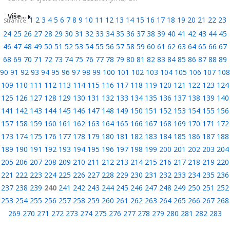
Više...
1
2
3
4
5
6
7
8
9
10
11
12
13
14
15
16
17
18
19
20
21
22
23
Stranice:
24
25
26
27
28
29
30
31
32
33
34
35
36
37
38
39
40
41
42
43
44
45
46
47
48
49
50
51
52
53
54
55
56
57
58
59
60
61
62
63
64
65
66
67
68
69
70
71
72
73
74
75
76
77
78
79
80
81
82
83
84
85
86
87
88
89
90
91
92
93
94
95
96
97
98
99
100
101
102
103
104
105
106
107
108
109
110
111
112
113
114
115
116
117
118
119
120
121
122
123
124
125
126
127
128
129
130
131
132
133
134
135
136
137
138
139
140
141
142
143
144
145
146
147
148
149
150
151
152
153
154
155
156
157
158
159
160
161
162
163
164
165
166
167
168
169
170
171
172
173
174
175
176
177
178
179
180
181
182
183
184
185
186
187
188
189
190
191
192
193
194
195
196
197
198
199
200
201
202
203
204
205
206
207
208
209
210
211
212
213
214
215
216
217
218
219
220
221
222
223
224
225
226
227
228
229
230
231
232
233
234
235
236
237
238
239
240
241
242
243
244
245
246
247
248
249
250
251
252
253
254
255
256
257
258
259
260
261
262
263
264
265
266
267
268
269
270
271
272
273
274
275
276
277
278
279
280
281
282
283