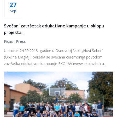
27
Sep
Svečani završetak edukativne kampanje u sklopu
projekta...
Pisao :
Press
U utorak 24.09.2013. godine u Osnovnoj školi „Novi Šeher“
(Općina Maglaj), održala se svečana ceremonija povodom
završetka edukativne kampanje EKOLAV (www.ekolav.ba) u...
Više...