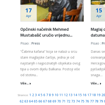
17
15
Apr
Apr
Općinski načelnik Mehmed
Maglaj 
Mustabašić uručio vrijednu...
datuma.
Pisao :
Press
Pisao :
P
“Čabrina kafana” koja se nalazi u srcu
Danas se 
stare maglajske čaršije, jedna je od
osnivanja
najstarijih i najpoznatijih objekata ovog
Hercegovi
tipa u ovom dijelu Balkana. Postoji više
pješadij
od stotinu...
snaga....
Više...
Više...
1
2
3
4
5
6
7
8
9
10
11
12
13
14
15
16
17
18
19
2
Stranice:
62
63
64
65
66
67
68
69
70
71
72
73
74
75
76
77
78
79