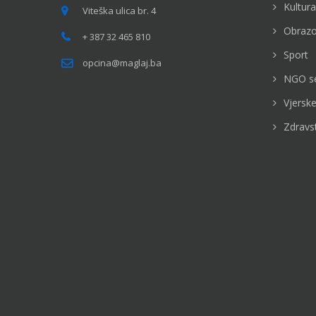
Kultura
Viteška ulica br. 4
Obrazo
+ 387 32 465 810
Sport
opcina@maglaj.ba
NGO s
Vjerske
Zdravs