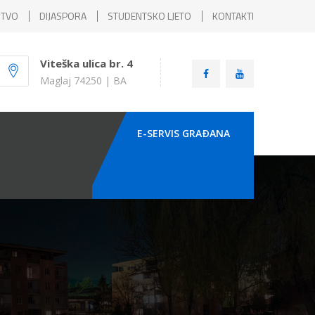
ŠTVO
DIJASPORA
STUDENTSKO LJETO
KONTAKTI
Viteška ulica br. 4
Maglaj 74250 | BA
E-SERVIS GRAÐANA