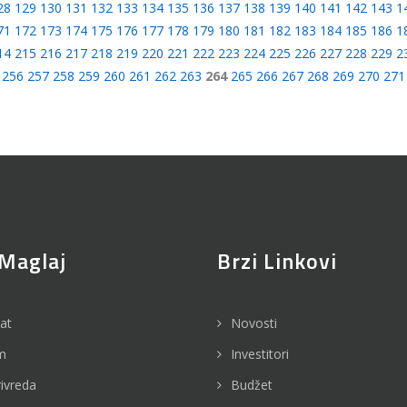
28
129
130
131
132
133
134
135
136
137
138
139
140
141
142
143
1
71
172
173
174
175
176
177
178
179
180
181
182
183
184
185
186
1
14
215
216
217
218
219
220
221
222
223
224
225
226
227
228
229
2
256
257
258
259
260
261
262
263
264
265
266
267
268
269
270
271
Maglaj
Brzi Linkovi
jat
Novosti
m
Investitori
rivreda
Budžet