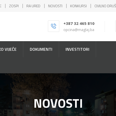
E
ZOSPI
RA URED
NOVOSTI
KONKURSI
CIVILNO DRU
+387 32 465 810
opcina@maglaj.ba
O VIJEĆE
DOKUMENTI
INVESTITORI
NOVOSTI