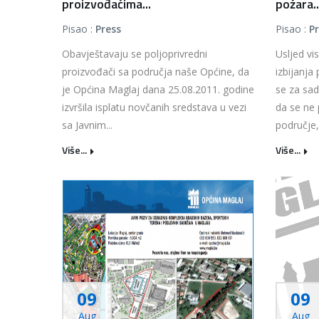
proizvođačima...
požara..
Pisao :
Press
Pisao :
P
Obavještavaju se poljoprivredni
Usljed vi
proizvođači sa područja naše Općine, da
izbijanja
je Općina Maglaj dana 25.08.2011. godine
se za sad
izvršila isplatu novčanih sredstava u vezi
da se ne 
sa Javnim...
područje, 
Više...
Više...
09
09
Aug
Aug