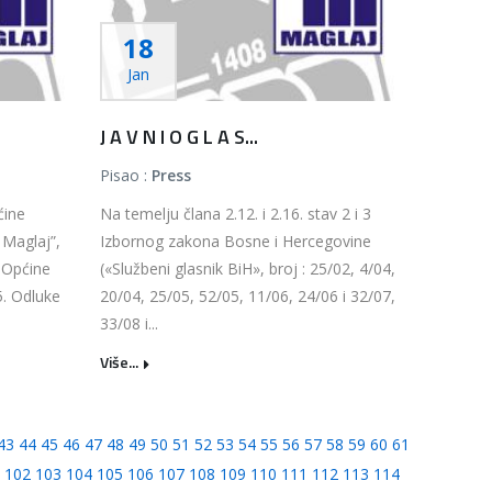
18
Jan
J A V N I O G L A S...
Pisao :
Press
ćine
Na temelju člana 2.12. i 2.16. stav 2 i 3
 Maglaj”,
Izbornog zakona Bosne i Hercegovine
a Općine
(«Službeni glasnik BiH», broj : 25/02, 4/04,
5. Odluke
20/04, 25/05, 52/05, 11/06, 24/06 i 32/07,
33/08 i...
Više...
43
44
45
46
47
48
49
50
51
52
53
54
55
56
57
58
59
60
61
102
103
104
105
106
107
108
109
110
111
112
113
114