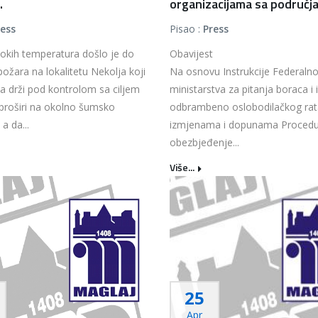
.
organizacijama sa područja.
ress
Pisao :
Press
sokih temperatura došlo je do
Obavijest
 požara na lokalitetu Nekolja koji
Na osnovu Instrukcije Federaln
a drži pod kontrolom sa ciljem
ministarstva za pitanja boraca i 
proširi na okolno šumsko
odbrambeno oslobodilačkog rat
a da...
izmjenama i dopunama Procedu
obezbjeđenje...
Više...
25
Apr