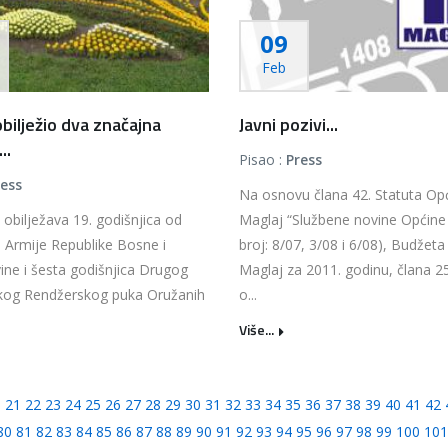
09
Feb
obilježio dva značajna
Javni pozivi...
..
Pisao :
Press
ress
Na osnovu člana 42. Statuta Op
obilježava 19. godišnjica od
Maglaj “Službene novine Općine
 Armije Republike Bosne i
broj: 8/07, 3/08 i 6/08), Budžet
ne i šesta godišnjica Drugog
Maglaj za 2011. godinu, člana 2
skog Rendžerskog puka Oružanih
o...
Više...
0
21
22
23
24
25
26
27
28
29
30
31
32
33
34
35
36
37
38
39
40
41
42
80
81
82
83
84
85
86
87
88
89
90
91
92
93
94
95
96
97
98
99
100
101