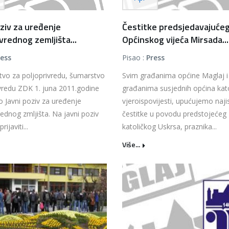
oziv za uređenje
Čestitke predsjedavajuće
vrednog zemljišta...
Općinskog vijeća Mirsada...
ress
Pisao :
Press
tvo za poljoprivredu, šumarstvo
Svim građanima općine Maglaj i
vredu ZDK 1. juna 2011.godine
građanima susjednih općina kat
lo Javni poziv za uređenje
vjeroispovijesti, upućujemo naji
rednog zmljišta. Na javni poziv
čestitke u povodu predstojećeg
ijaviti...
katoličkog Uskrsa, praznika...
Više...