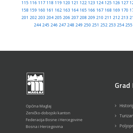
115
116
117
118
119
120
121
122
123
124
125
126
127
1
158
159
160
161
162
163
164
165
166
167
168
169
170
1
201
202
203
204
205
206
207
208
209
210
211
212
213
2
244
245
246
247
248
249
250
251
252
253
254
255
Grad 
Histori
Općina Maglaj
Zeničko-dobojski kanton
Turiza
Federacija Bosne i Hercegovine
Poljop
Bosna i Hercegovina