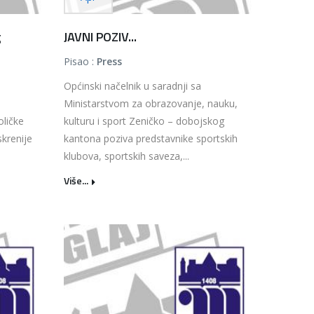
g
JAVNI POZIV...
Pisao :
Press
Općinski načelnik u saradnji sa
Ministarstvom za obrazovanje, nauku,
oličke
kulturu i sport Zeničko – dobojskog
skrenije
kantona poziva predstavnike sportskih
klubova, sportskih saveza,...
Više...