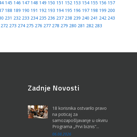
44
145
146
147
148
149
150
151
152
153
154
155
156
157
87
188
189
190
191
192
193
194
195
196
197
198
199
200
30
231
232
233
234
235
236
237
238
239
240
241
242
243
272
273
274
275
276
277
278
279
280
281
282
283
Zadnje Novosti
18 korisnika ostvarilo pravo
na poticaj za
samozapošljavanje u okviru
Programa „Prvi biznis“...
06.08.2026