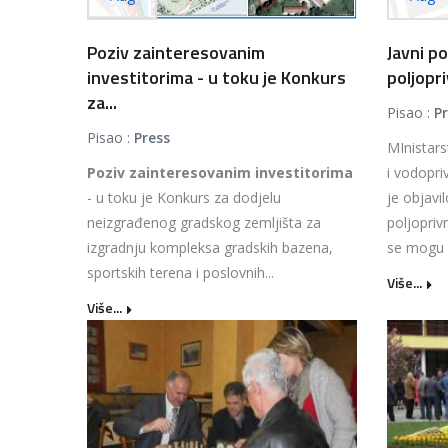
Poziv zainteresovanim
Javni p
investitorima - u toku je Konkurs
poljopri
za...
Pisao :
P
Pisao :
Press
MInistars
Poziv zainteresovanim investitorima
i vodopri
- u toku je Konkurs za dodjelu
je objavi
neizgrađenog gradskog zemljišta za
poljopriv
izgradnju kompleksa gradskih bazena,
se mogu pr
sportskih terena i poslovnih...
Više...
Više...