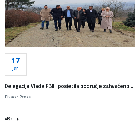
17
Jan
Delegacija Vlade FBIH posjetila područje zahvaćeno...
Pisao :
Press
...
Više...