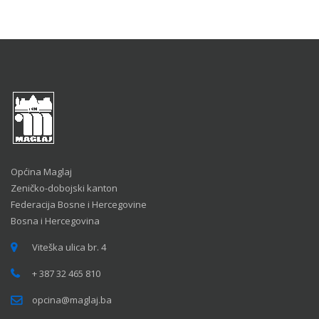
Općina Maglaj
Zeničko-dobojski kanton
Federacija Bosne i Hercegovine
Bosna i Hercegovina
Viteška ulica br. 4
+ 387 32 465 810
opcina@maglaj.ba