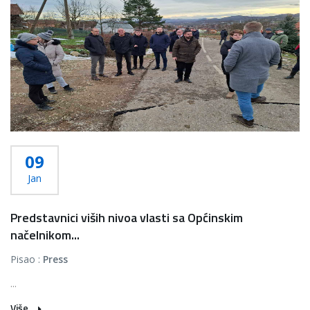
09
Jan
Predstavnici viših nivoa vlasti sa Općinskim
načelnikom...
Pisao :
Press
...
Više...