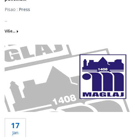
Pisao :
Press
...
Više...
17
Jan