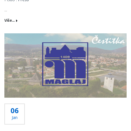
...
Više...
06
Jan