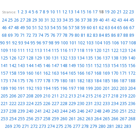
1
2
3
4
5
6
7
8
9
10
11
12
13
14
15
16
17
18
19
20
21
22
23
Stranice:
24
25
26
27
28
29
30
31
32
33
34
35
36
37
38
39
40
41
42
43
44
45
46
47
48
49
50
51
52
53
54
55
56
57
58
59
60
61
62
63
64
65
66
67
68
69
70
71
72
73
74
75
76
77
78
79
80
81
82
83
84
85
86
87
88
89
90
91
92
93
94
95
96
97
98
99
100
101
102
103
104
105
106
107
108
109
110
111
112
113
114
115
116
117
118
119
120
121
122
123
124
125
126
127
128
129
130
131
132
133
134
135
136
137
138
139
140
141
142
143
144
145
146
147
148
149
150
151
152
153
154
155
156
157
158
159
160
161
162
163
164
165
166
167
168
169
170
171
172
173
174
175
176
177
178
179
180
181
182
183
184
185
186
187
188
189
190
191
192
193
194
195
196
197
198
199
200
201
202
203
204
205
206
207
208
209
210
211
212
213
214
215
216
217
218
219
220
221
222
223
224
225
226
227
228
229
230
231
232
233
234
235
236
237
238
239
240
241
242
243
244
245
246
247
248
249
250
251
252
253
254
255
256
257
258
259
260
261
262
263
264
265
266
267
268
269
270
271
272
273
274
275
276
277
278
279
280
281
282
283