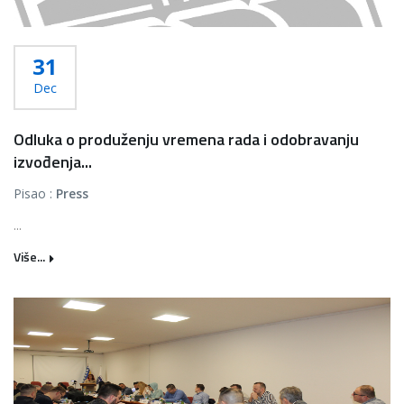
31
Dec
Odluka o produženju vremena rada i odobravanju
izvođenja...
Pisao :
Press
...
Više...