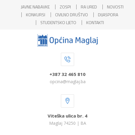
JAVNE NABAVKE
ZOSPI
RA URED
NOVOSTI
KONKURSI
CIVILNO DRUŠTVO
DIJASPORA
STUDENTSKO LJETO
KONTAKTI
+387 32 465 810
opcina@maglaj.ba
Viteška ulica br. 4
Maglaj 74250 | BA