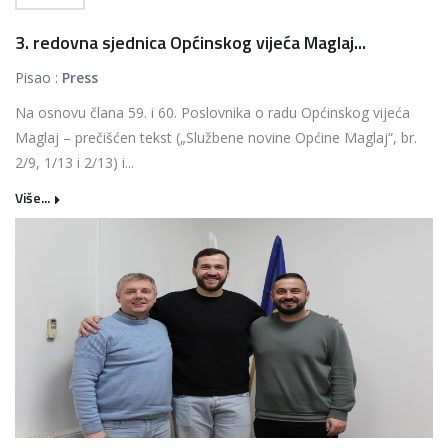
3. redovna sjednica Općinskog vijeća Maglaj...
Pisao :
Press
Na osnovu člana 59. i 60. Poslovnika o radu Općinskog vijeća
Maglaj – prečišćen tekst („Službene novine Općine Maglaj“, br.
2/9, 1/13 i 2/13) i...
Više...