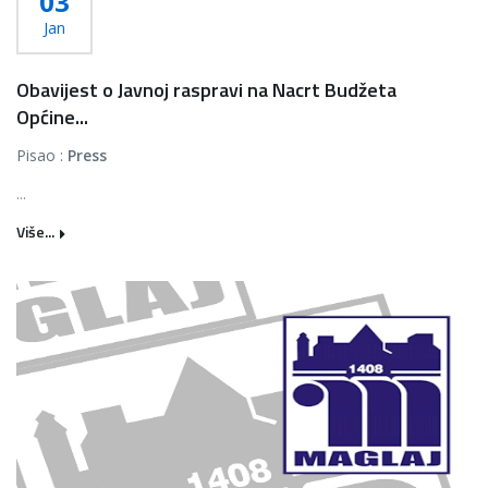
03
Jan
Obavijest o Javnoj raspravi na Nacrt Budžeta
Općine...
Pisao :
Press
...
Više...