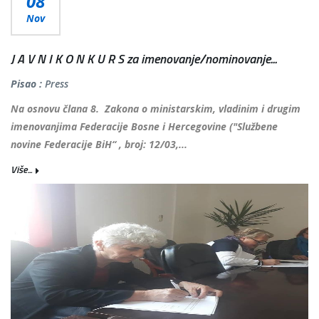
08
Nov
J A V N I K O N K U R S za imenovanje/nominovanje...
Pisao :
Press
Na osnovu člana 8. Zakona o ministarskim, vladinim i drugim
imenovanjima Federacije Bosne i Hercegovine ("Službene
novine Federacije BiH“ , broj: 12/03,...
Više...