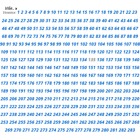
Više...
1
2
3
4
5
6
7
8
9
10
11
12
13
14
15
16
17
18
19
20
21
22
23
Stranice:
24
25
26
27
28
29
30
31
32
33
34
35
36
37
38
39
40
41
42
43
44
45
46
47
48
49
50
51
52
53
54
55
56
57
58
59
60
61
62
63
64
65
66
67
68
69
70
71
72
73
74
75
76
77
78
79
80
81
82
83
84
85
86
87
88
89
90
91
92
93
94
95
96
97
98
99
100
101
102
103
104
105
106
107
108
109
110
111
112
113
114
115
116
117
118
119
120
121
122
123
124
125
126
127
128
129
130
131
132
133
134
135
136
137
138
139
140
141
142
143
144
145
146
147
148
149
150
151
152
153
154
155
156
157
158
159
160
161
162
163
164
165
166
167
168
169
170
171
172
173
174
175
176
177
178
179
180
181
182
183
184
185
186
187
188
189
190
191
192
193
194
195
196
197
198
199
200
201
202
203
204
205
206
207
208
209
210
211
212
213
214
215
216
217
218
219
220
221
222
223
224
225
226
227
228
229
230
231
232
233
234
235
236
237
238
239
240
241
242
243
244
245
246
247
248
249
250
251
252
253
254
255
256
257
258
259
260
261
262
263
264
265
266
267
268
269
270
271
272
273
274
275
276
277
278
279
280
281
282
283