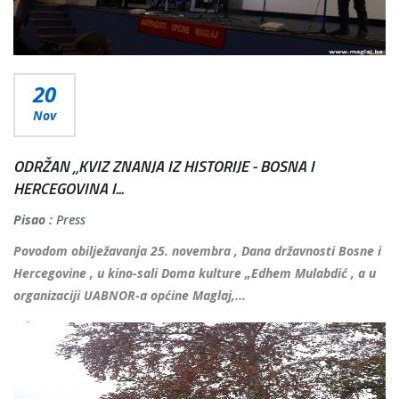
20
Nov
ODRŽAN „KVIZ ZNANJA IZ HISTORIJE - BOSNA I
HERCEGOVINA I...
Pisao :
Press
Povodom obilježavanja 25. novembra , Dana državnosti Bosne i
Hercegovine , u kino-sali Doma kulture „Edhem Mulabdić , a u
organizaciji UABNOR-a općine Maglaj,...
Više...