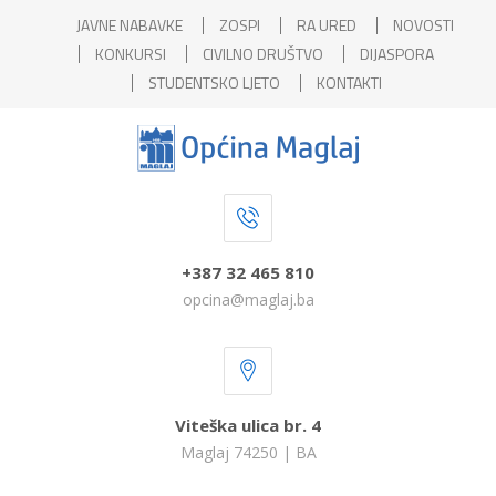
JAVNE NABAVKE
ZOSPI
RA URED
NOVOSTI
KONKURSI
CIVILNO DRUŠTVO
DIJASPORA
STUDENTSKO LJETO
KONTAKTI
+387 32 465 810
opcina@maglaj.ba
Viteška ulica br. 4
Maglaj 74250 | BA