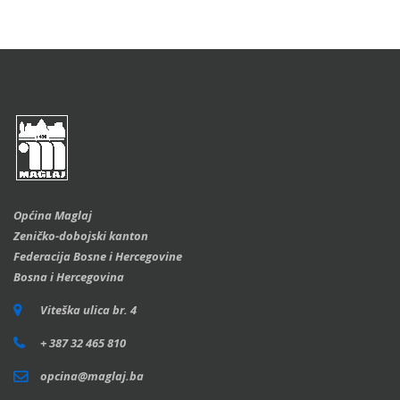
Općina Maglaj
Zeničko-dobojski kanton
Federacija Bosne i Hercegovine
Bosna i Hercegovina
Viteška ulica br. 4
+ 387 32 465 810
opcina@maglaj.ba