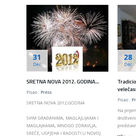
31
28
Dec
Dec
SRETNA NOVA 2012. GODINA...
Tradici
velečasn
Pisao :
Press
Pisao :
P
SRETNA NOVA 2012.GODINA
Na prijemu
SVIM GRAĐANIMA, MAGLAJLIJAMA I
društveno
MAGLAJKAMA, MNOGO ZDRAVLJA,
predstavni
SREĆE, USPJEHA I RADOSTI U NOVOJ