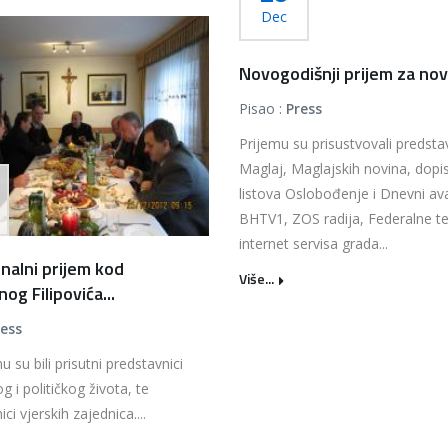
Dec
Novogodišnji prijem za novi
Pisao :
Press
Prijemu su prisustvovali predsta
Maglaj, Maglajskih novina, dopis
listova Oslobođenje i Dnevni av
BHTV1, ZOS radija, Federalne tel
internet servisa grada...
onalni prijem kod
Više...
og Filipovića...
ress
 su bili prisutni predstavnici
g i političkog života, te
ci vjerskih zajednica....