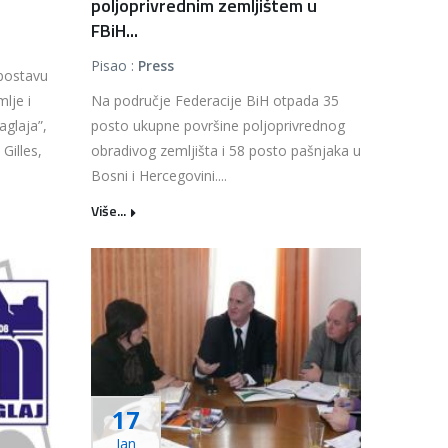
poljoprivrednim zemljištem u
FBiH...
Pisao :
Press
postavu
lje i
Na područje Federacije BiH otpada 35
aglaja”,
posto ukupne površine poljoprivrednog
Gilles,
obradivog zemljišta i 58 posto pašnjaka u
Bosni i Hercegovini....
Više...
17
Jan