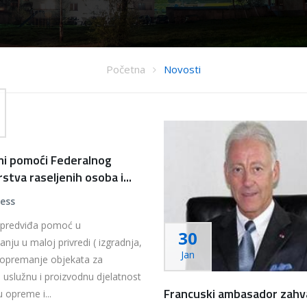
Početna
Novosti
i pomoći Federalnog
stva raseljenih osoba i...
ress
predviđa pomoć u
30
anju u maloj privredi ( izgradnja,
Jan
 opremanje objekata za
 uslužnu i proizvodnu djelatnost
Francuski ambasador zahva
u opreme i...