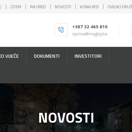
E
ZOSPI
RA URED
NOVOSTI
KONKURSI
CIVILNO DRU
+387 32 465 810
opcina@maglaj.ba
O VIJEĆE
DOKUMENTI
INVESTITORI
NOVOSTI