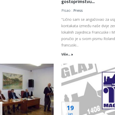
gostoprimstvu...
Pisao :
Press
“Lično sam se angažovao za us
kontakata između naše dvije zem
lokalnih zajednica Francuske i M
poručio je u svom pismu Roland 
francuski...
Više...
19
Jan