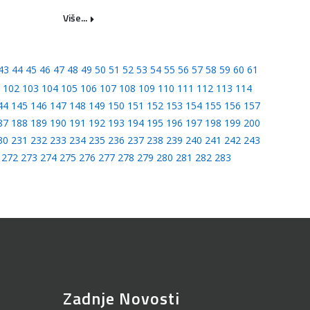
Više...
43
44
45
46
47
48
49
50
51
52
53
54
55
56
57
58
59
60
61
102
103
104
105
106
107
108
109
110
111
112
113
114
44
145
146
147
148
149
150
151
152
153
154
155
156
157
87
188
189
190
191
192
193
194
195
196
197
198
199
200
30
231
232
233
234
235
236
237
238
239
240
241
242
243
272
273
274
275
276
277
278
279
280
281
282
283
Zadnje Novosti