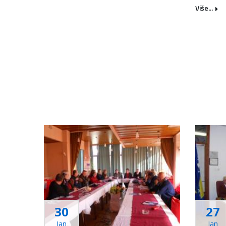
Više...
30
27
Jan
Jan