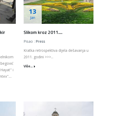
13
Jan
kir
Slikom kroz 2011....
Pisao :
Press
Kratka retrospektiva dijela dešavanja u
čelnikom
2011. godini >>>...
begović
Više...
Hayat" i
tex"....