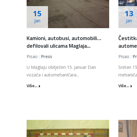
15
13
Jan
Jan
Kamioni, autobusi, automobili…
Čestitk
defilovali ulicama Maglaja...
automeh
Pisao :
Press
Pisao :
P
U Maglaju obilježen 15. januar Dan
Sretan 15
vozača i automehaničara...
mehaničar
Više...
Više...