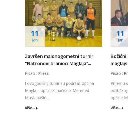
11
11
Jan
Jan
Završen malonogometni turnir
Božićni
"Natronovi branioci Maglaja"...
maglajs
Pisao :
Press
Pisao :
P
I ovogodišnji turnir su podržali općina
Prijemu s
Maglaj i općinski načelnik Mehmed
političko
Mustabašić....
općine Mag
Više...
Više...