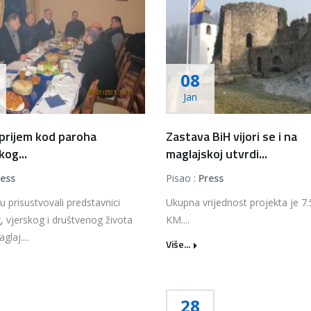
08
Jan
 prijem kod paroha
Zastava BiH vijori se i na
kog...
maglajskoj utvrdi...
ress
Pisao :
Press
u prisustvovali predstavnici
Ukupna vrijednost projekta je 7
g, vjerskog i društvenog života
KM....
laj....
Više...
28