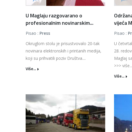
U Maglaju razgovarano o
Održana
profesionalnim novinarskim...
vijeća M
Pisao :
Press
Pisao :
P
Okruglom stolu je prisustvovalo 20-tak
U četvrta
novinara elektronskih i printanih medija,
28. redov
koji su prihvatili poziv Društva....
Maglaj s
>>> više..
Više...
Više...