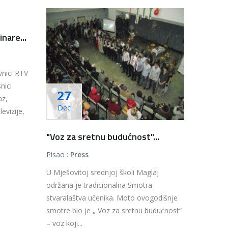
nare...
vnici RTV
nici
27
az,
Dec
evizije,
"Voz za sretnu budućnost"...
Pisao :
Press
U Mješovitoj srednjoj školi Maglaj
održana je tradicionalna Smotra
stvaralaštva učenika. Moto ovogodišnje
smotre bio je „ Voz za sretnu budućnost“
– voz koji...