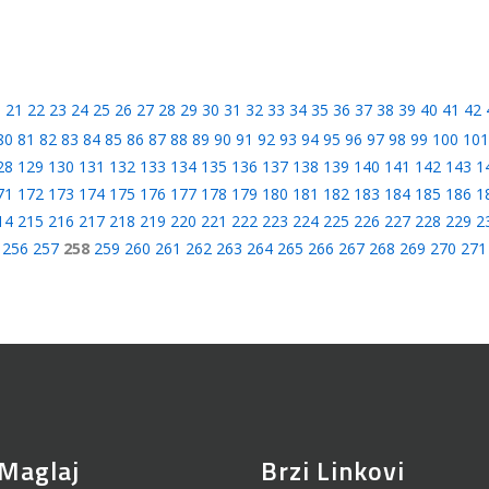
0
21
22
23
24
25
26
27
28
29
30
31
32
33
34
35
36
37
38
39
40
41
42
80
81
82
83
84
85
86
87
88
89
90
91
92
93
94
95
96
97
98
99
100
101
28
129
130
131
132
133
134
135
136
137
138
139
140
141
142
143
1
71
172
173
174
175
176
177
178
179
180
181
182
183
184
185
186
1
14
215
216
217
218
219
220
221
222
223
224
225
226
227
228
229
2
256
257
258
259
260
261
262
263
264
265
266
267
268
269
270
271
Maglaj
Brzi Linkovi