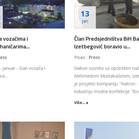
13
Jan
a vozačima i
Član Predsjedništva BiH Ba
aničarima...
Izetbegović boravio u...
ress
Pisao :
Press
. januar - Dan vozača i
Nakon susreta sa općinskim na
a...
Mehmedom Mustabašićem, Izet
je posjetio kompaniju "Natron - 
industriju modne konfekcije "Bon
Više...