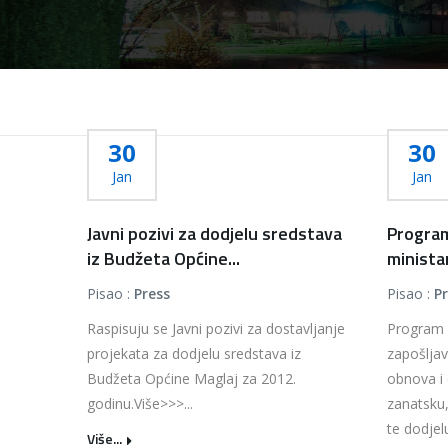
30
30
Jan
Jan
Javni pozivi za dodjelu sredstava
Program
iz Budžeta Općine...
ministar
Pisao :
Press
Pisao :
P
Raspisuju se Javni pozivi za dostavljanje
Program 
projekata za dodjelu sredstava iz
zapošljav
Budžeta Općine Maglaj za 2012.
obnova i
godinu.Više>>>...
zanatsku,
te dodjel
Više...