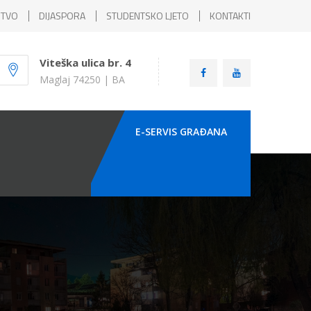
ŠTVO
DIJASPORA
STUDENTSKO LJETO
KONTAKTI
Viteška ulica br. 4
Maglaj 74250 | BA
E-SERVIS GRAÐANA