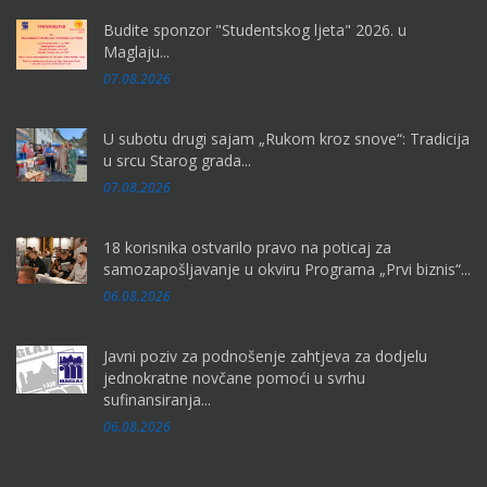
Budite sponzor "Studentskog ljeta" 2026. u
Maglaju...
07.08.2026
U subotu drugi sajam „Rukom kroz snove“: Tradicija
u srcu Starog grada...
07.08.2026
18 korisnika ostvarilo pravo na poticaj za
samozapošljavanje u okviru Programa „Prvi biznis“...
06.08.2026
Javni poziv za podnošenje zahtjeva za dodjelu
jednokratne novčane pomoći u svrhu
sufinansiranja...
06.08.2026