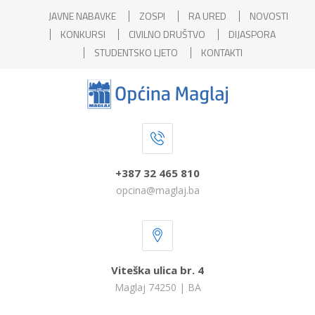
JAVNE NABAVKE
ZOSPI
RA URED
NOVOSTI
KONKURSI
CIVILNO DRUŠTVO
DIJASPORA
STUDENTSKO LJETO
KONTAKTI
+387 32 465 810
opcina@maglaj.ba
Viteška ulica br. 4
Maglaj 74250 | BA