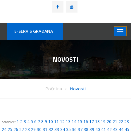
E-SERVIS GRAÐANA
NOVOSTI
Početna
Novosti
1
2
3
4
5
6
7
8
9
10
11
12
13
14
15
16
17
18
19
20
21
22
23
Stranice:
24
25
26
27
28
29
30
31
32
33
34
35
36
37
38
39
40
41
42
43
44
45