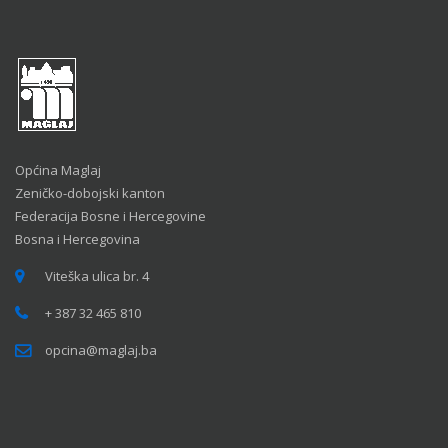
Općina Maglaj
Zeničko-dobojski kanton
Federacija Bosne i Hercegovine
Bosna i Hercegovina
Viteška ulica br. 4
+ 387 32 465 810
opcina@maglaj.ba