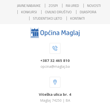
JAVNE NABAVKE
ZOSPI
RA URED
NOVOSTI
KONKURSI
CIVILNO DRUŠTVO
DIJASPORA
STUDENTSKO LJETO
KONTAKTI
+387 32 465 810
opcina@maglaj.ba
Viteška ulica br. 4
Maglaj 74250 | BA