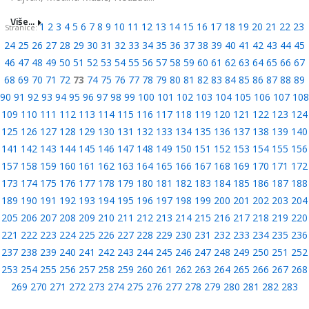
Više...
1
2
3
4
5
6
7
8
9
10
11
12
13
14
15
16
17
18
19
20
21
22
23
Stranice:
24
25
26
27
28
29
30
31
32
33
34
35
36
37
38
39
40
41
42
43
44
45
46
47
48
49
50
51
52
53
54
55
56
57
58
59
60
61
62
63
64
65
66
67
68
69
70
71
72
73
74
75
76
77
78
79
80
81
82
83
84
85
86
87
88
89
90
91
92
93
94
95
96
97
98
99
100
101
102
103
104
105
106
107
108
109
110
111
112
113
114
115
116
117
118
119
120
121
122
123
124
125
126
127
128
129
130
131
132
133
134
135
136
137
138
139
140
141
142
143
144
145
146
147
148
149
150
151
152
153
154
155
156
157
158
159
160
161
162
163
164
165
166
167
168
169
170
171
172
173
174
175
176
177
178
179
180
181
182
183
184
185
186
187
188
189
190
191
192
193
194
195
196
197
198
199
200
201
202
203
204
205
206
207
208
209
210
211
212
213
214
215
216
217
218
219
220
221
222
223
224
225
226
227
228
229
230
231
232
233
234
235
236
237
238
239
240
241
242
243
244
245
246
247
248
249
250
251
252
253
254
255
256
257
258
259
260
261
262
263
264
265
266
267
268
269
270
271
272
273
274
275
276
277
278
279
280
281
282
283