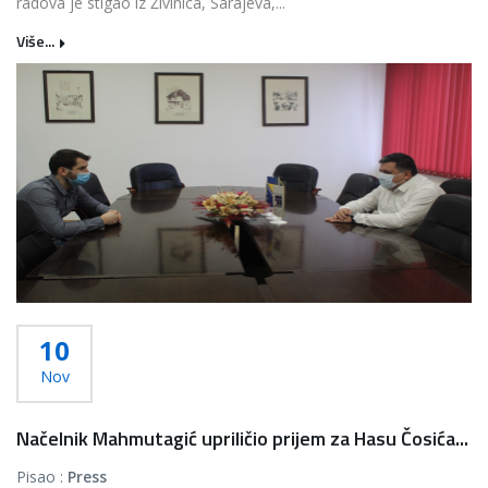
radova je stigao iz Živinica, Sarajeva,...
Više...
10
Nov
Načelnik Mahmutagić upriličio prijem za Hasu Čosića...
Pisao :
Press