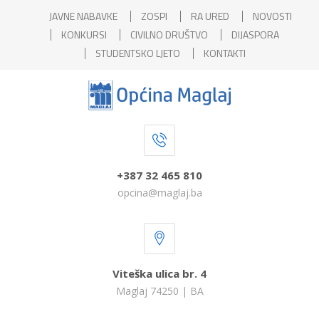
JAVNE NABAVKE
ZOSPI
RA URED
NOVOSTI
KONKURSI
CIVILNO DRUŠTVO
DIJASPORA
STUDENTSKO LJETO
KONTAKTI
+387 32 465 810
opcina@maglaj.ba
Viteška ulica br. 4
Maglaj 74250 | BA