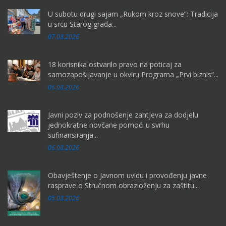
U subotu drugi sajam „Rukom kroz snove“: Tradicija
u srcu Starog grada...
07.08.2026
18 korisnika ostvarilo pravo na poticaj za
samozapošljavanje u okviru Programa „Prvi biznis“...
06.08.2026
Javni poziv za podnošenje zahtjeva za dodjelu
jednokratne novčane pomoći u svrhu
sufinansiranja...
06.08.2026
Obavještenje o Javnom uvidu i provođenju javne
rasprave o Stručnom obrazloženju za zaštitu...
05.08.2026