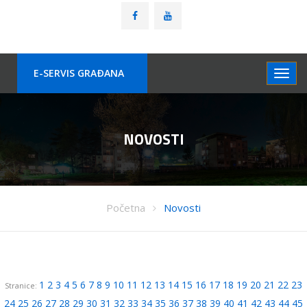
E-SERVIS GRAÐANA
NOVOSTI
Početna
Novosti
1
2
3
4
5
6
7
8
9
10
11
12
13
14
15
16
17
18
19
20
21
22
23
Stranice:
24
25
26
27
28
29
30
31
32
33
34
35
36
37
38
39
40
41
42
43
44
45