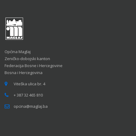
Općina Maglaj
Zeničko-dobojski kanton
Federacija Bosne i Hercegovine
Bosna i Hercegovina
Viteška ulica br. 4
+ 387 32 465 810
opcina@maglaj.ba