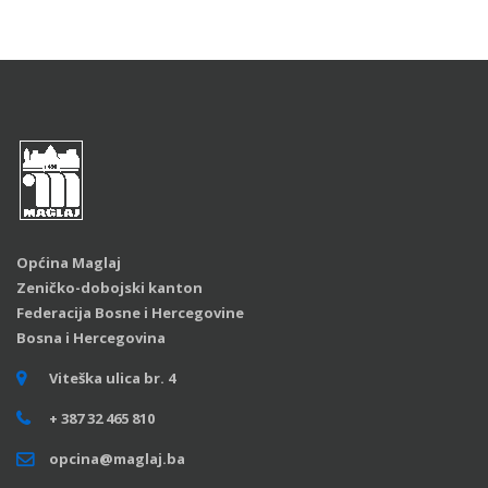
Općina Maglaj
Zeničko-dobojski kanton
Federacija Bosne i Hercegovine
Bosna i Hercegovina
Viteška ulica br. 4
+ 387 32 465 810
opcina@maglaj.ba