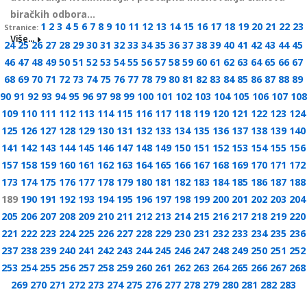
biračkih odbora...
1
2
3
4
5
6
7
8
9
10
11
12
13
14
15
16
17
18
19
20
21
22
23
Stranice:
Više...
24
25
26
27
28
29
30
31
32
33
34
35
36
37
38
39
40
41
42
43
44
45
46
47
48
49
50
51
52
53
54
55
56
57
58
59
60
61
62
63
64
65
66
67
68
69
70
71
72
73
74
75
76
77
78
79
80
81
82
83
84
85
86
87
88
89
90
91
92
93
94
95
96
97
98
99
100
101
102
103
104
105
106
107
108
109
110
111
112
113
114
115
116
117
118
119
120
121
122
123
124
125
126
127
128
129
130
131
132
133
134
135
136
137
138
139
140
141
142
143
144
145
146
147
148
149
150
151
152
153
154
155
156
157
158
159
160
161
162
163
164
165
166
167
168
169
170
171
172
173
174
175
176
177
178
179
180
181
182
183
184
185
186
187
188
189
190
191
192
193
194
195
196
197
198
199
200
201
202
203
204
205
206
207
208
209
210
211
212
213
214
215
216
217
218
219
220
221
222
223
224
225
226
227
228
229
230
231
232
233
234
235
236
237
238
239
240
241
242
243
244
245
246
247
248
249
250
251
252
253
254
255
256
257
258
259
260
261
262
263
264
265
266
267
268
269
270
271
272
273
274
275
276
277
278
279
280
281
282
283