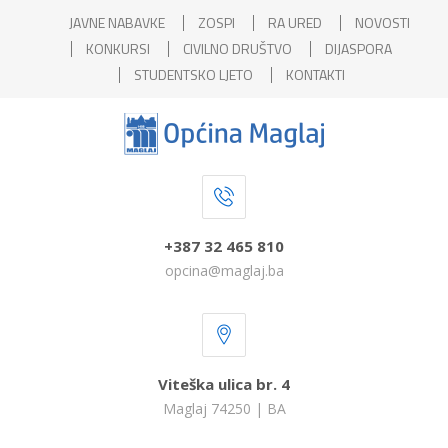
JAVNE NABAVKE
ZOSPI
RA URED
NOVOSTI
KONKURSI
CIVILNO DRUŠTVO
DIJASPORA
STUDENTSKO LJETO
KONTAKTI
+387 32 465 810
opcina@maglaj.ba
Viteška ulica br. 4
Maglaj 74250 | BA