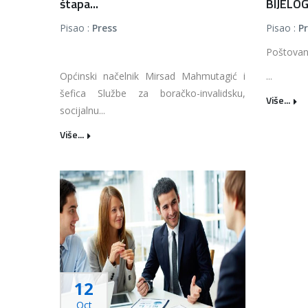
štapa...
BIJELOG
Pisao :
Press
Pisao :
P
Poštovan
Općinski načelnik Mirsad Mahmutagić i
...
šefica Službe za boračko-invalidsku,
Više...
socijalnu...
Više...
12
Oct