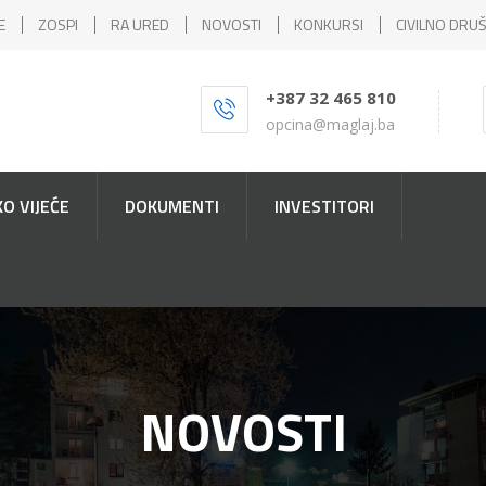
E
ZOSPI
RA URED
NOVOSTI
KONKURSI
CIVILNO DRU
+387 32 465 810
opcina@maglaj.ba
O VIJEĆE
DOKUMENTI
INVESTITORI
NOVOSTI