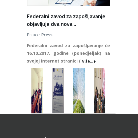
Federalni zavod za zapošljavanje
objavljuje dva nova...
Pisao :
Press
Federalni zavod za zapošljavanje će
16.10.2017. godine (ponedjeljak) na
Više...
svojoj internet stranici (
11
10
09
09
Oct
Oct
Oct
Oct