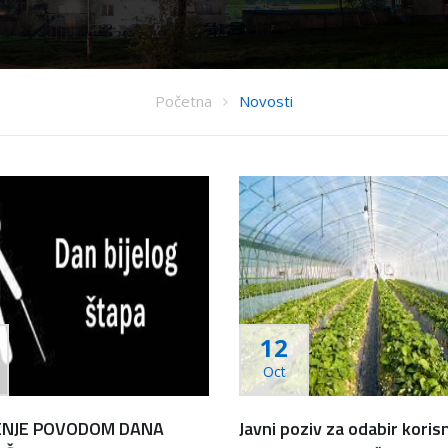
Početna
Novosti
12
Oct
ENJE POVODOM DANA
Javni poziv za odabir koris