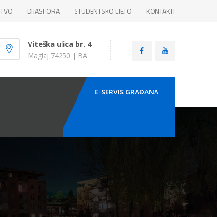
ŠTVO
DIJASPORA
STUDENTSKO LJETO
KONTAKTI
Viteška ulica br. 4
Maglaj 74250 | BA
E-SERVIS GRAÐANA