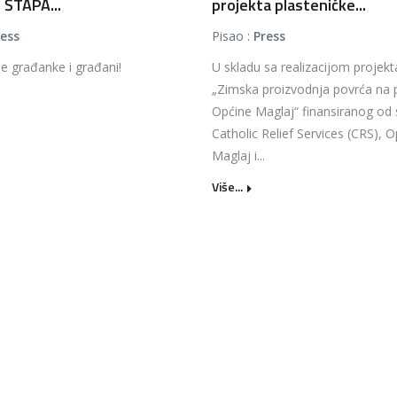
 ŠTAPA...
projekta plasteničke...
ress
Pisao :
Press
e građanke i građani!
U skladu sa realizacijom projekt
„Zimska proizvodnja povrća na 
Općine Maglaj“ finansiranog od 
Catholic Relief Services (CRS), 
Maglaj i...
Više...