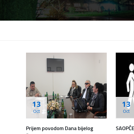
13
13
Oct
Oct
Prijem povodom Dana bijelog
SAOPĆ