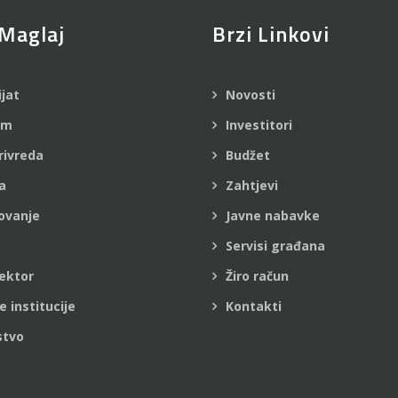
Maglaj
Brzi Linkovi
ijat
Novosti
am
Investitori
rivreda
Budžet
a
Zahtjevi
ovanje
Javne nabavke
Servisi građana
ektor
Žiro račun
e institucije
Kontakti
stvo