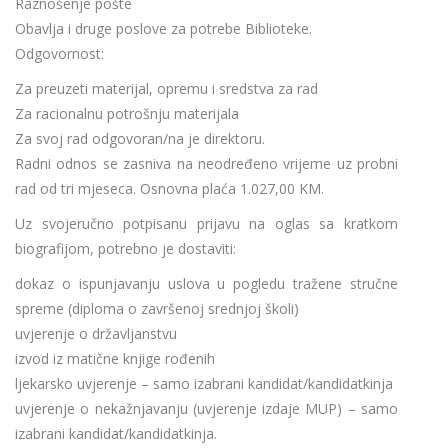
Raznošenje pošte
Obavlja i druge poslove za potrebe Biblioteke.
Odgovornost:
Za preuzeti materijal, opremu i sredstva za rad
Za racionalnu potrošnju materijala
Za svoj rad odgovoran/na je direktoru.
Radni odnos se zasniva na neodređeno vrijeme uz probni
rad od tri mjeseca. Osnovna plaća 1.027,00 KM.
Uz svojeručno potpisanu prijavu na oglas sa kratkom
biografijom, potrebno je dostaviti:
dokaz o ispunjavanju uslova u pogledu tražene stručne
spreme (diploma o završenoj srednjoj školi)
uvjerenje o državljanstvu
izvod iz matične knjige rođenih
ljekarsko uvjerenje – samo izabrani kandidat/kandidatkinja
uvjerenje o nekažnjavanju (uvjerenje izdaje MUP) – samo
izabrani kandidat/kandidatkinja.