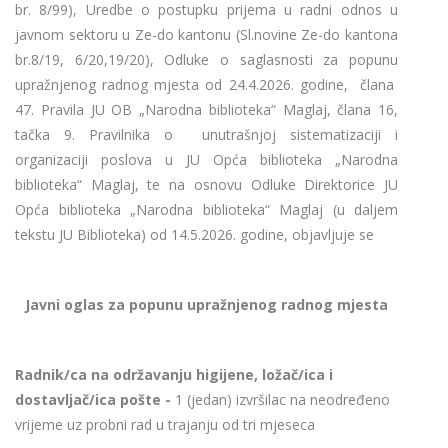
br. 8/99), Uredbe o postupku prijema u radni odnos u
javnom sektoru u Ze-do kantonu (Sl.novine Ze-do kantona
br.8/19, 6/20,19/20), Odluke o saglasnosti za popunu
upražnjenog radnog mjesta od 24.4.2026. godine, člana
47. Pravila JU OB „Narodna biblioteka“ Maglaj, člana 16,
tačka 9. Pravilnika o unutrašnjoj sistematizaciji i
organizaciji poslova u JU Opća biblioteka „Narodna
biblioteka“ Maglaj, te na osnovu Odluke Direktorice JU
Opća biblioteka „Narodna biblioteka“ Maglaj (u daljem
tekstu JU Biblioteka) od 14.5.2026. godine, objavljuje se
Javni oglas za popunu upražnjenog radnog mjesta
Radnik/ca na održavanju higijene, ložač/ica i
dostavljač/ica pošte -
1 (jedan) izvršilac na neodređeno
vrijeme uz probni rad u trajanju od tri mjeseca