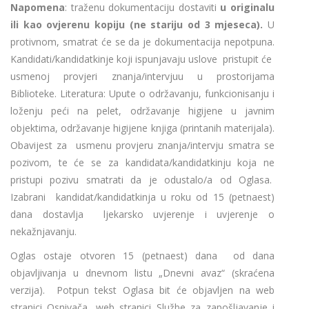
Napomena
: traženu dokumentaciju dostaviti
u originalu
ili kao ovjerenu kopiju (ne stariju od 3 mjeseca).
U
protivnom, smatrat će se da je dokumentacija nepotpuna.
Kandidati/kandidatkinje koji ispunjavaju uslove pristupit će
usmenoj provjeri znanja/intervjuu u prostorijama
Biblioteke. Literatura: Upute o održavanju, funkcionisanju i
loženju peći na pelet, održavanje higijene u javnim
objektima, održavanje higijene knjiga (printanih materijala).
Obavijest za usmenu provjeru znanja/intervju smatra se
pozivom, te će se za kandidata/kandidatkinju koja ne
pristupi pozivu smatrati da je odustalo/a od Oglasa.
Izabrani kandidat/kandidatkinja u roku od 15 (petnaest)
dana dostavlja ljekarsko uvjerenje i uvjerenje o
nekažnjavanju.
Oglas ostaje otvoren 15 (petnaest) dana od dana
objavljivanja u dnevnom listu „Dnevni avaz“ (skraćena
verzija). Potpun tekst Oglasa bit će objavljen na web
stranici Osnivača, web stranici Službe za zapošljavanje i