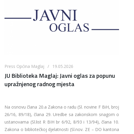
Press Općina Maglaj / 19.05.2026
JU Biblioteka Maglaj: Javni oglas za popunu
upražnjenog radnog mjesta
Na osnovu člana 20.a Zakona o radu (Sl. novine F BiH, broj
26/16, 89/18), člana 29. Uredbe sa zakonskom snagom o
ustanovama (Sl.list R BIH br 6/92, 8/93 i 13/94), člana 10.
Zakona o bibliotečkoj djelatnosti (Sl.nov. ZE – DO kantona