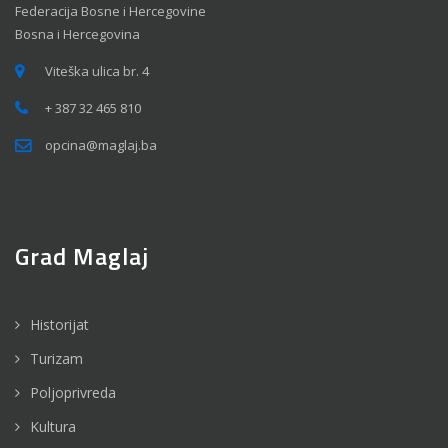
Federacija Bosne i Hercegovine
Bosna i Hercegovina
Viteška ulica br. 4
+ 387 32 465 810
opcina@maglaj.ba
Grad Maglaj
Historijat
Turizam
Poljoprivreda
Kultura