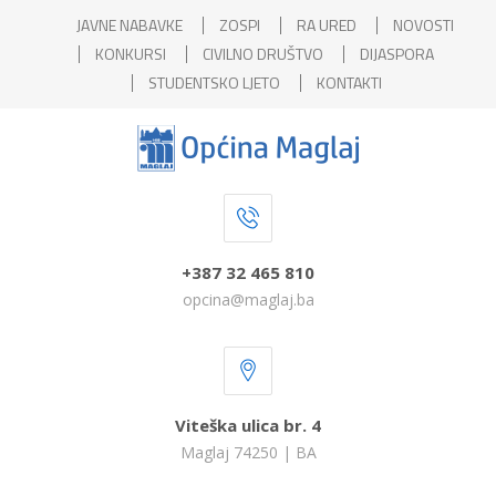
JAVNE NABAVKE
ZOSPI
RA URED
NOVOSTI
KONKURSI
CIVILNO DRUŠTVO
DIJASPORA
STUDENTSKO LJETO
KONTAKTI
+387 32 465 810
opcina@maglaj.ba
Viteška ulica br. 4
Maglaj 74250 | BA