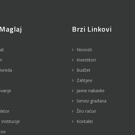
Maglaj
Brzi Linkovi
jat
Novosti
m
Investitori
rivreda
Budžet
Zahtjevi
vanje
Javne nabavke
Servisi građana
ektor
Žiro račun
 institucije
Kontakti
tvo