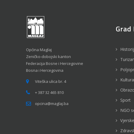
Grad 
Histori
Općina Maglaj
Zeničko-dobojski kanton
Turiza
Federacija Bosne i Hercegovine
Poljop
Bosna i Hercegovina
Kultura
Viteška ulica br. 4
Obrazo
+ 387 32 465 810
Sport
opcina@maglaj.ba
NGO s
Vjerske
Zdravs