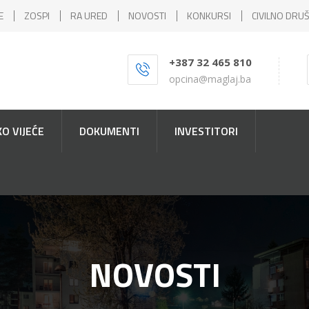
E
ZOSPI
RA URED
NOVOSTI
KONKURSI
CIVILNO DRU
+387 32 465 810
opcina@maglaj.ba
O VIJEĆE
DOKUMENTI
INVESTITORI
NOVOSTI