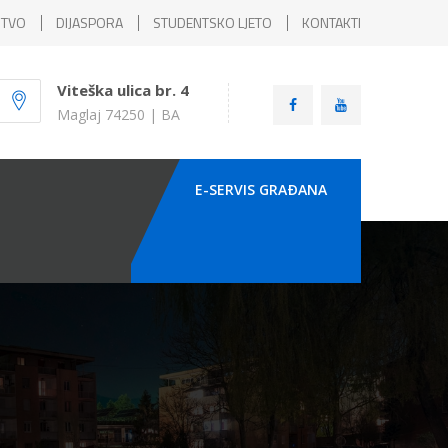
ŠTVO
DIJASPORA
STUDENTSKO LJETO
KONTAKTI
Viteška ulica br. 4
Maglaj 74250 | BA
E-SERVIS GRAÐANA