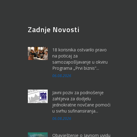
Zadnje Novosti
18 korisnika ostvarilo pravo
na poticaj za
samozapošljavanje u okviru
Programa „Prvi biznis“...
06.08.2026
Javni poziv za podnošenje
zahtjeva za dodjelu
jednokratne novčane pomoći
u svrhu sufinansiranja...
06.08.2026
Obavještenje o Javnom uvidu