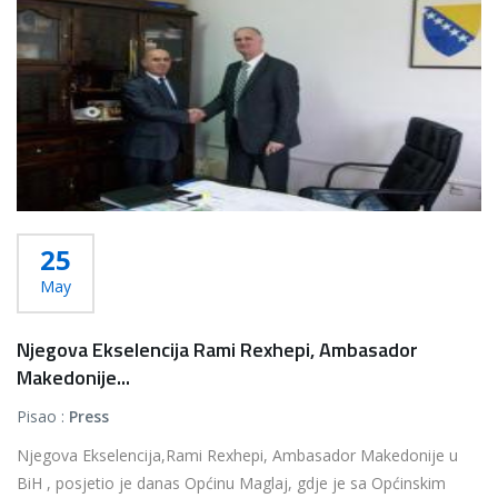
25
May
Njegova Ekselencija Rami Rexhepi, Ambasador
Makedonije...
Pisao :
Press
Njegova Ekselencija,Rami Rexhepi, Ambasador Makedonije u
BiH , posjetio je danas Općinu Maglaj, gdje je sa Općinskim