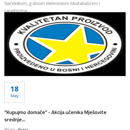
Načelnikom, g-dinom Mehmedom Mustabašićem i
saradnicima,...
Više...
18
May
"Kupujmo domaće" - Akcija učenika Mješovite
srednje...
Pisao :
Press