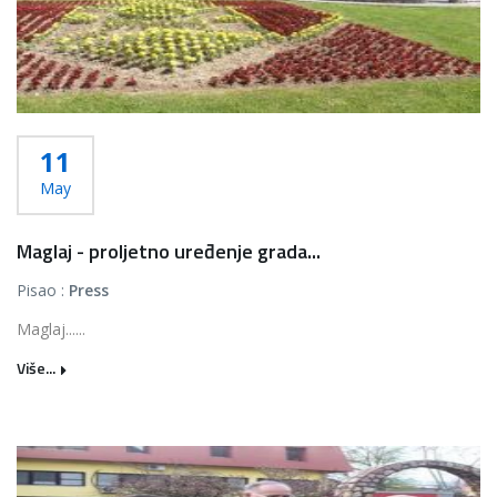
11
May
Maglaj - proljetno uređenje grada...
Pisao :
Press
Maglaj......
Više...