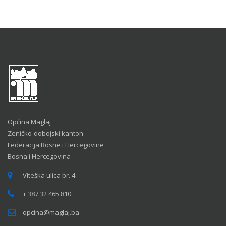
Općina Maglaj
Zeničko-dobojski kanton
Federacija Bosne i Hercegovine
Bosna i Hercegovina
Viteška ulica br. 4
+ 387 32 465 810
opcina@maglaj.ba