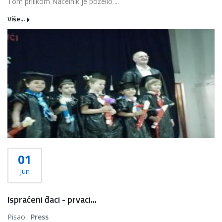
Tom prilikom Načelnik je poželio ...
Više...
01
Jun
Ispraćeni đaci - prvaci...
Pisao :
Press