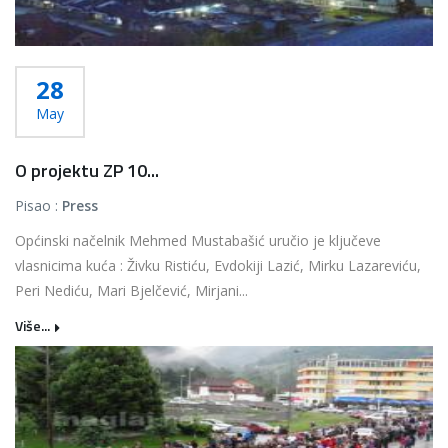
28
May
O projektu ZP 10...
Pisao :
Press
Općinski načelnik Mehmed Mustabašić uručio je ključeve
vlasnicima kuća : Živku Ristiću, Evdokiji Lazić, Mirku Lazareviću,
Peri Nediću, Mari Bjelčević, Mirjani...
Više...