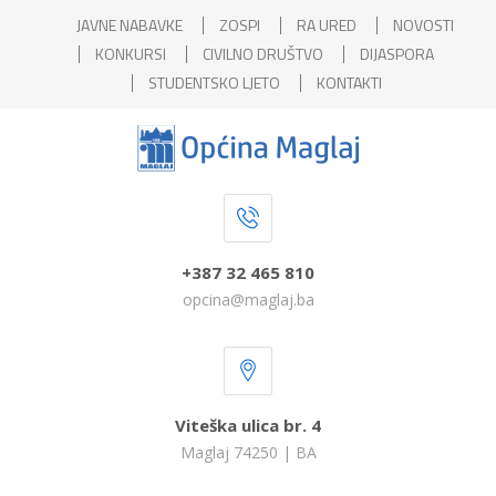
JAVNE NABAVKE
ZOSPI
RA URED
NOVOSTI
KONKURSI
CIVILNO DRUŠTVO
DIJASPORA
STUDENTSKO LJETO
KONTAKTI
+387 32 465 810
opcina@maglaj.ba
Viteška ulica br. 4
Maglaj 74250 | BA