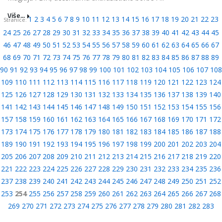
Više...
1
2
3
4
5
6
7
8
9
10
11
12
13
14
15
16
17
18
19
20
21
22
23
Stranice:
24
25
26
27
28
29
30
31
32
33
34
35
36
37
38
39
40
41
42
43
44
45
46
47
48
49
50
51
52
53
54
55
56
57
58
59
60
61
62
63
64
65
66
67
68
69
70
71
72
73
74
75
76
77
78
79
80
81
82
83
84
85
86
87
88
89
90
91
92
93
94
95
96
97
98
99
100
101
102
103
104
105
106
107
108
109
110
111
112
113
114
115
116
117
118
119
120
121
122
123
124
125
126
127
128
129
130
131
132
133
134
135
136
137
138
139
140
141
142
143
144
145
146
147
148
149
150
151
152
153
154
155
156
157
158
159
160
161
162
163
164
165
166
167
168
169
170
171
172
173
174
175
176
177
178
179
180
181
182
183
184
185
186
187
188
189
190
191
192
193
194
195
196
197
198
199
200
201
202
203
204
205
206
207
208
209
210
211
212
213
214
215
216
217
218
219
220
221
222
223
224
225
226
227
228
229
230
231
232
233
234
235
236
237
238
239
240
241
242
243
244
245
246
247
248
249
250
251
252
253
254
255
256
257
258
259
260
261
262
263
264
265
266
267
268
269
270
271
272
273
274
275
276
277
278
279
280
281
282
283