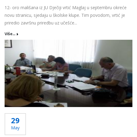
12- oro mališana iz JU Dječiji vrtić Maglaj u septembru okreće
novu stranicu, sjedaju u školske klupe. Tim povodom, vrtić je
priredio završnu priredbu uz učešće...
Više...
29
May