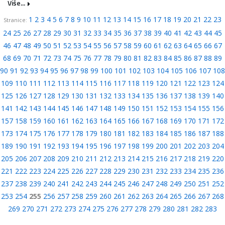
Više...
1
2
3
4
5
6
7
8
9
10
11
12
13
14
15
16
17
18
19
20
21
22
23
Stranice:
24
25
26
27
28
29
30
31
32
33
34
35
36
37
38
39
40
41
42
43
44
45
46
47
48
49
50
51
52
53
54
55
56
57
58
59
60
61
62
63
64
65
66
67
68
69
70
71
72
73
74
75
76
77
78
79
80
81
82
83
84
85
86
87
88
89
90
91
92
93
94
95
96
97
98
99
100
101
102
103
104
105
106
107
108
109
110
111
112
113
114
115
116
117
118
119
120
121
122
123
124
125
126
127
128
129
130
131
132
133
134
135
136
137
138
139
140
141
142
143
144
145
146
147
148
149
150
151
152
153
154
155
156
157
158
159
160
161
162
163
164
165
166
167
168
169
170
171
172
173
174
175
176
177
178
179
180
181
182
183
184
185
186
187
188
189
190
191
192
193
194
195
196
197
198
199
200
201
202
203
204
205
206
207
208
209
210
211
212
213
214
215
216
217
218
219
220
221
222
223
224
225
226
227
228
229
230
231
232
233
234
235
236
237
238
239
240
241
242
243
244
245
246
247
248
249
250
251
252
253
254
255
256
257
258
259
260
261
262
263
264
265
266
267
268
269
270
271
272
273
274
275
276
277
278
279
280
281
282
283