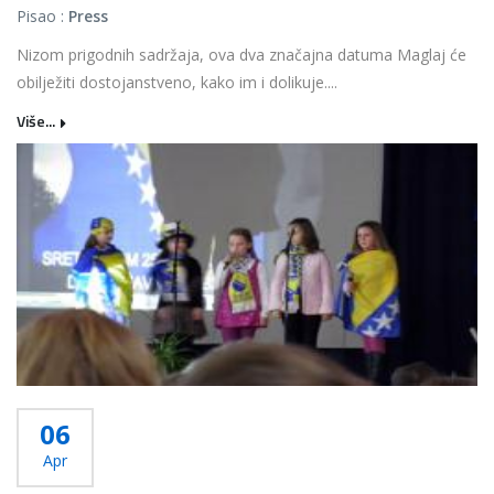
Pisao :
Press
Nizom prigodnih sadržaja, ova dva značajna datuma Maglaj će
obilježiti dostojanstveno, kako im i dolikuje....
Više...
06
Apr