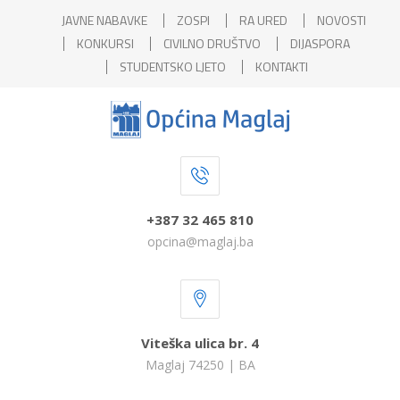
JAVNE NABAVKE
ZOSPI
RA URED
NOVOSTI
KONKURSI
CIVILNO DRUŠTVO
DIJASPORA
STUDENTSKO LJETO
KONTAKTI
+387 32 465 810
opcina@maglaj.ba
Viteška ulica br. 4
Maglaj 74250 | BA