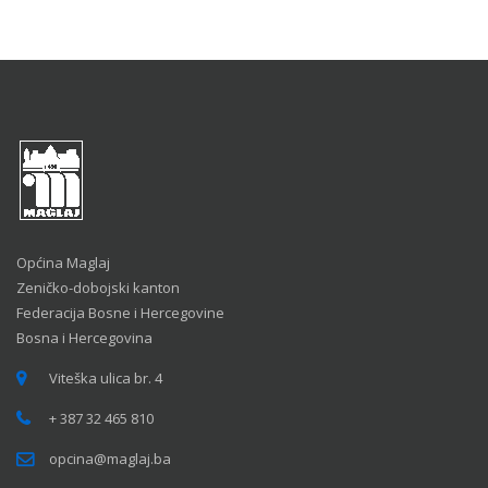
Općina Maglaj
Zeničko-dobojski kanton
Federacija Bosne i Hercegovine
Bosna i Hercegovina
Viteška ulica br. 4
+ 387 32 465 810
opcina@maglaj.ba