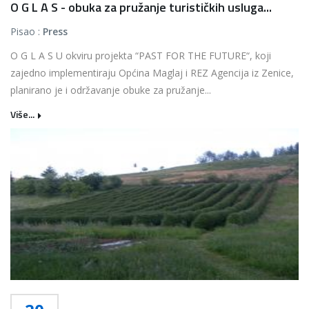
O G L A S - obuka za pružanje turističkih usluga...
Pisao :
Press
O G L A S U okviru projekta “PAST FOR THE FUTURE“, koji
zajedno implementiraju Općina Maglaj i REZ Agencija iz Zenice,
planirano je i održavanje obuke za pružanje...
Više...