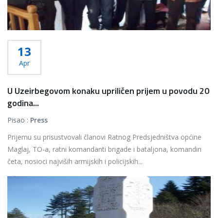
13
Apr
U Uzeirbegovom konaku upriličen prijem u povodu 20
godina...
Pisao :
Press
Prijemu su prisustvovali članovi Ratnog Predsjedništva općine
Maglaj, TO-a, ratni komandanti brigade i bataljona, komandiri
četa, nosioci najviših armijskih i policijskih...
Više...