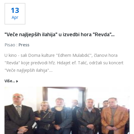
13
Apr
"Veče najljepših ilahija" u izvedbi hora "Revda"...
Pisao :
Press
U kino - sali Doma kulture "Edhem Mulabdić", članovi hora
"Revda" koje predvodi hfz. Hidajet ef. Talić, održali su koncert
"Veče najljepših ilahija"....
Više...