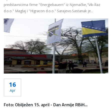
predstavnicima firme "Energiebauern" iz Njemačke,"Vik-Raz
d.o.o." Maglaj i "Higracon d.o.o." Sarajevo.Sastanak je...
Više...
16
Apr
Foto: Obilježen 15. april - Dan Armije RBiH...