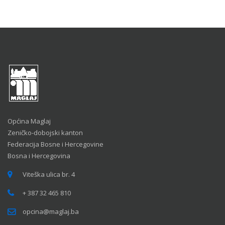
Općina Maglaj
Zeničko-dobojski kanton
Federacija Bosne i Hercegovine
Bosna i Hercegovina
Viteška ulica br. 4
+ 387 32 465 810
opcina@maglaj.ba