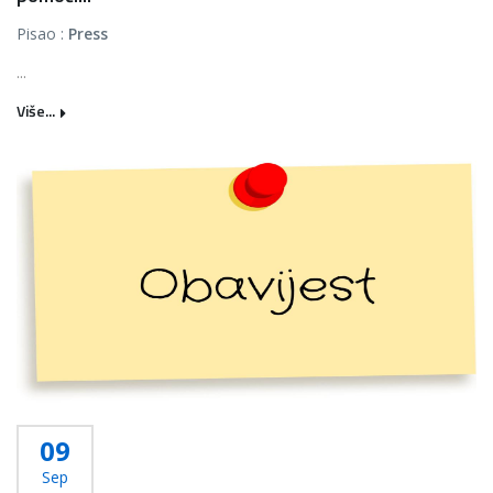
Pisao :
Press
...
Više...
09
Sep