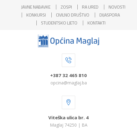
JAVNE NABAVKE
ZOSPI
RA URED
NOVOSTI
KONKURSI
CIVILNO DRUŠTVO
DIJASPORA
STUDENTSKO LJETO
KONTAKTI
+387 32 465 810
opcina@maglaj.ba
Viteška ulica br. 4
Maglaj 74250 | BA