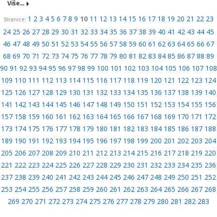
Više...
1
2
3
4
5
6
7
8
9
10
11
12
13
14
15
16
17
18
19
20
21
22
23
Stranice:
24
25
26
27
28
29
30
31
32
33
34
35
36
37
38
39
40
41
42
43
44
45
46
47
48
49
50
51
52
53
54
55
56
57
58
59
60
61
62
63
64
65
66
67
68
69
70
71
72
73
74
75
76
77
78
79
80
81
82
83
84
85
86
87
88
89
90
91
92
93
94
95
96
97
98
99
100
101
102
103
104
105
106
107
108
109
110
111
112
113
114
115
116
117
118
119
120
121
122
123
124
125
126
127
128
129
130
131
132
133
134
135
136
137
138
139
140
141
142
143
144
145
146
147
148
149
150
151
152
153
154
155
156
157
158
159
160
161
162
163
164
165
166
167
168
169
170
171
172
173
174
175
176
177
178
179
180
181
182
183
184
185
186
187
188
189
190
191
192
193
194
195
196
197
198
199
200
201
202
203
204
205
206
207
208
209
210
211
212
213
214
215
216
217
218
219
220
221
222
223
224
225
226
227
228
229
230
231
232
233
234
235
236
237
238
239
240
241
242
243
244
245
246
247
248
249
250
251
252
253
254
255
256
257
258
259
260
261
262
263
264
265
266
267
268
269
270
271
272
273
274
275
276
277
278
279
280
281
282
283