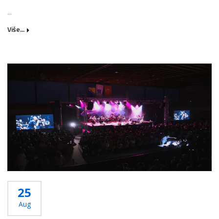
...
Više...
25
Aug