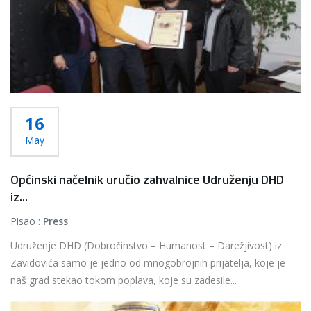
16
May
Općinski načelnik uručio zahvalnice Udruženju DHD
iz...
Pisao :
Press
Udruženje DHD (Dobročinstvo – Humanost – Darežjivost) iz
Zavidovića samo je jedno od mnogobrojnih prijatelja, koje je
naš grad stekao tokom poplava, koje su zadesile...
Više...