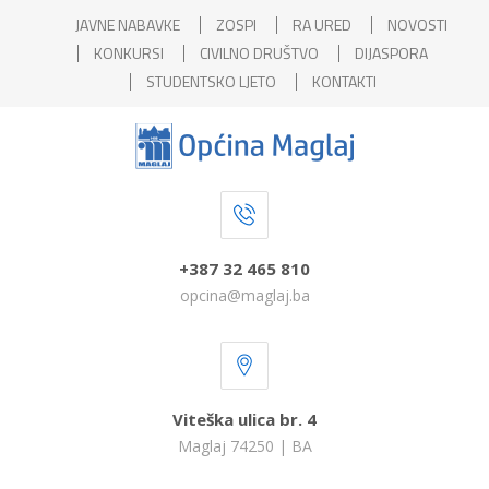
JAVNE NABAVKE
ZOSPI
RA URED
NOVOSTI
KONKURSI
CIVILNO DRUŠTVO
DIJASPORA
STUDENTSKO LJETO
KONTAKTI
+387 32 465 810
opcina@maglaj.ba
Viteška ulica br. 4
Maglaj 74250 | BA