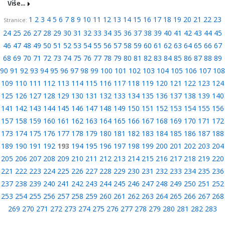
Više...
1
2
3
4
5
6
7
8
9
10
11
12
13
14
15
16
17
18
19
20
21
22
23
Stranice:
24
25
26
27
28
29
30
31
32
33
34
35
36
37
38
39
40
41
42
43
44
45
46
47
48
49
50
51
52
53
54
55
56
57
58
59
60
61
62
63
64
65
66
67
68
69
70
71
72
73
74
75
76
77
78
79
80
81
82
83
84
85
86
87
88
89
90
91
92
93
94
95
96
97
98
99
100
101
102
103
104
105
106
107
108
109
110
111
112
113
114
115
116
117
118
119
120
121
122
123
124
125
126
127
128
129
130
131
132
133
134
135
136
137
138
139
140
141
142
143
144
145
146
147
148
149
150
151
152
153
154
155
156
157
158
159
160
161
162
163
164
165
166
167
168
169
170
171
172
173
174
175
176
177
178
179
180
181
182
183
184
185
186
187
188
189
190
191
192
193
194
195
196
197
198
199
200
201
202
203
204
205
206
207
208
209
210
211
212
213
214
215
216
217
218
219
220
221
222
223
224
225
226
227
228
229
230
231
232
233
234
235
236
237
238
239
240
241
242
243
244
245
246
247
248
249
250
251
252
253
254
255
256
257
258
259
260
261
262
263
264
265
266
267
268
269
270
271
272
273
274
275
276
277
278
279
280
281
282
283