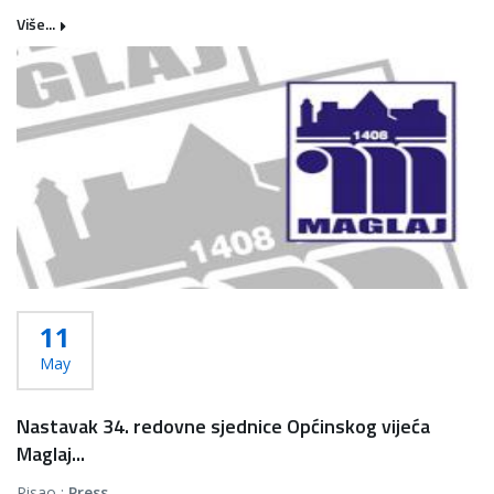
Više...
11
May
Nastavak 34. redovne sjednice Općinskog vijeća
Maglaj...
Pisao :
Press