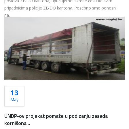
poslova ZE-DO kantona, upućujemo iskrene čestitke svim
pripadnicima policije ZE-DO kantona. Posebno smo ponosni
na...
Više...
13
May
UNDP-ov projekat pomaže u podizanju zasada
kornišona...