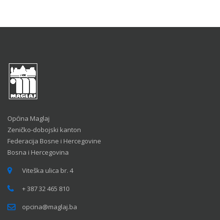
Općina Maglaj
Zeničko-dobojski kanton
Federacija Bosne i Hercegovine
Bosna i Hercegovina
Viteška ulica br. 4
+ 387 32 465 810
opcina@maglaj.ba