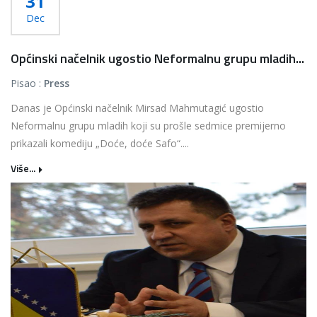
31
Dec
Općinski načelnik ugostio Neformalnu grupu mladih...
Pisao :
Press
Danas je Općinski načelnik Mirsad Mahmutagić ugostio
Neformalnu grupu mladih koji su prošle sedmice premijerno
prikazali komediju „Doće, doće Safo“....
Više...