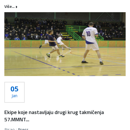
Više...
05
Jan
Ekipe koje nastavljaju drugi krug takmičenja
57.MMNT...
Pisao :
Press