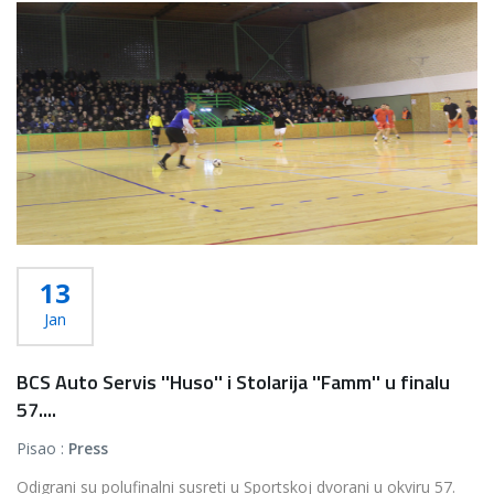
Više...
13
Jan
BCS Auto Servis ''Huso'' i Stolarija ''Famm'' u finalu
57....
Pisao :
Press
Odigrani su polufinalni susreti u Sportskoj dvorani u okviru 57.