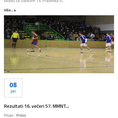
skladu sa člankom 14. Pravilnika o...
Više...
08
Jan
Rezultati 16. večeri 57. MMNT...
Pisao :
Press