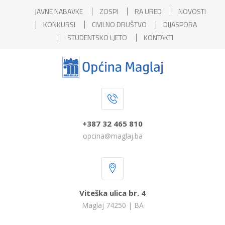
JAVNE NABAVKE
ZOSPI
RA URED
NOVOSTI
KONKURSI
CIVILNO DRUŠTVO
DIJASPORA
STUDENTSKO LJETO
KONTAKTI
+387 32 465 810
opcina@maglaj.ba
Viteška ulica br. 4
Maglaj 74250 | BA