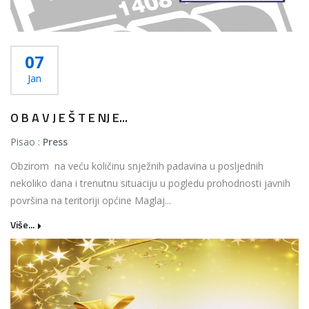
07
Jan
O B A V J E Š T E NJ E...
Pisao :
Press
Obzirom na veću količinu snježnih padavina u posljednih
nekoliko dana i trenutnu situaciju u pogledu prohodnosti javnih
površina na teritoriji općine Maglaj...
Više...