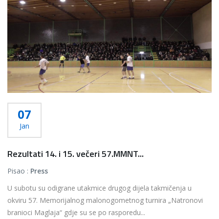
07
Jan
Rezultati 14. i 15. večeri 57.MMNT...
Pisao :
Press
U subotu su odigrane utakmice drugog dijela takmičenja u
okviru 57. Memorijalnog malonogometnog turnira „Natronovi
branioci Maglaja“ gdje su se po rasporedu...