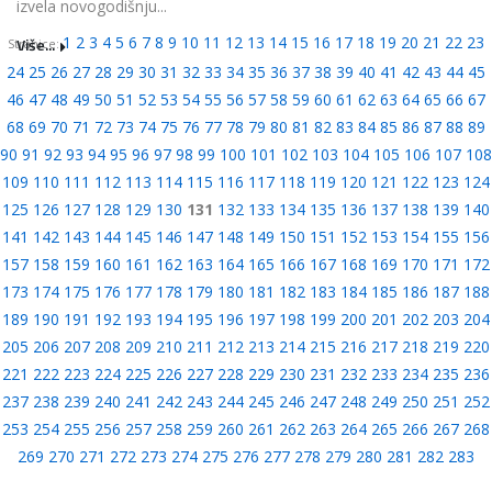
izvela novogodišnju...
1
2
3
4
5
6
7
8
9
10
11
12
13
14
15
16
17
18
19
20
21
22
23
Više...
Stranice:
24
25
26
27
28
29
30
31
32
33
34
35
36
37
38
39
40
41
42
43
44
45
46
47
48
49
50
51
52
53
54
55
56
57
58
59
60
61
62
63
64
65
66
67
68
69
70
71
72
73
74
75
76
77
78
79
80
81
82
83
84
85
86
87
88
89
90
91
92
93
94
95
96
97
98
99
100
101
102
103
104
105
106
107
108
109
110
111
112
113
114
115
116
117
118
119
120
121
122
123
124
125
126
127
128
129
130
131
132
133
134
135
136
137
138
139
140
141
142
143
144
145
146
147
148
149
150
151
152
153
154
155
156
157
158
159
160
161
162
163
164
165
166
167
168
169
170
171
172
173
174
175
176
177
178
179
180
181
182
183
184
185
186
187
188
189
190
191
192
193
194
195
196
197
198
199
200
201
202
203
204
205
206
207
208
209
210
211
212
213
214
215
216
217
218
219
220
221
222
223
224
225
226
227
228
229
230
231
232
233
234
235
236
237
238
239
240
241
242
243
244
245
246
247
248
249
250
251
252
253
254
255
256
257
258
259
260
261
262
263
264
265
266
267
268
269
270
271
272
273
274
275
276
277
278
279
280
281
282
283