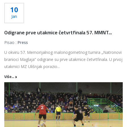
10
Jan
Odigrane prve utakmice četvrtfinala 57. MMNT...
Pisao :
Press
U okviru 57. Memorijalnog malonogometnog turnira „Natronovi
branioci Maglaja“ odigrane su prve utakmice četvrtfinala. U prvoj
utakmici MZ Ulišnjak porazio...
Više...