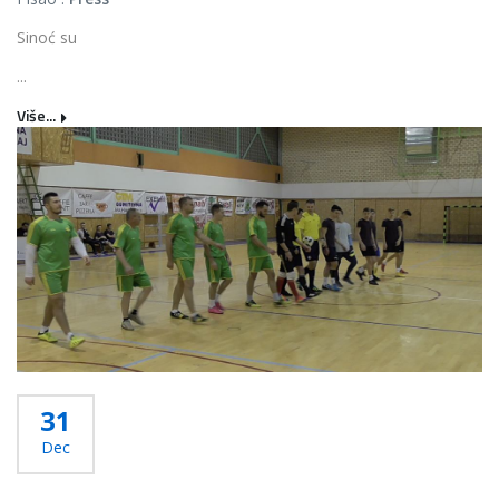
Sinoć su
...
Više...
31
Dec