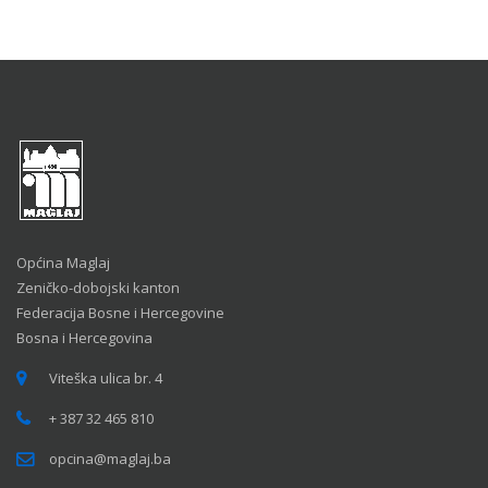
Općina Maglaj
Zeničko-dobojski kanton
Federacija Bosne i Hercegovine
Bosna i Hercegovina
Viteška ulica br. 4
+ 387 32 465 810
opcina@maglaj.ba