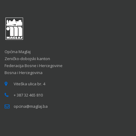
Općina Maglaj
Zeničko-dobojski kanton
Federacija Bosne i Hercegovine
Bosna i Hercegovina
Viteška ulica br. 4
+ 387 32 465 810
opcina@maglaj.ba