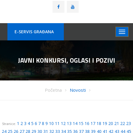
E-SERVIS GRAÐANA
JAVNI KONKURSI, OGLASI I POZIVI
Početna
Novosti
1
2
3
4
5
6
7
8
9
10
11
12
13
14
15
16
17
18
19
20
21
22
23
Stranice:
24
25
26
27
28
29
30
31
32
33
34
35
36
37
38
39
40
41
42
43
44
45