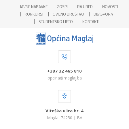
JAVNE NABAVKE
ZOSPI
RA URED
NOVOSTI
KONKURSI
CIVILNO DRUŠTVO
DIJASPORA
STUDENTSKO LJETO
KONTAKTI
+387 32 465 810
opcina@maglaj.ba
Viteška ulica br. 4
Maglaj 74250 | BA