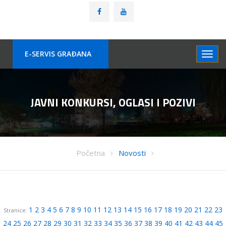
E-SERVIS GRAÐANA
JAVNI KONKURSI, OGLASI I POZIVI
Početna
Novosti
1
2
3
4
5
6
7
8
9
10
11
12
13
14
15
16
17
18
19
20
21
22
23
Stranice:
24
25
26
27
28
29
30
31
32
33
34
35
36
37
38
39
40
41
42
43
44
45