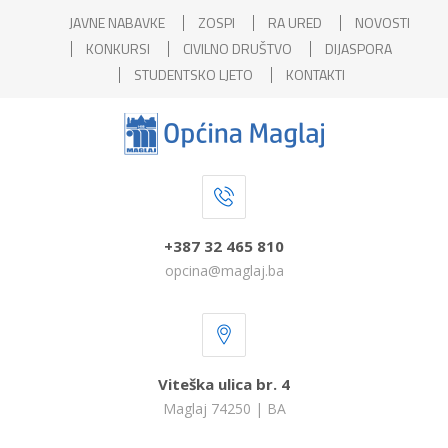
JAVNE NABAVKE
ZOSPI
RA URED
NOVOSTI
KONKURSI
CIVILNO DRUŠTVO
DIJASPORA
STUDENTSKO LJETO
KONTAKTI
+387 32 465 810
opcina@maglaj.ba
Viteška ulica br. 4
Maglaj 74250 | BA