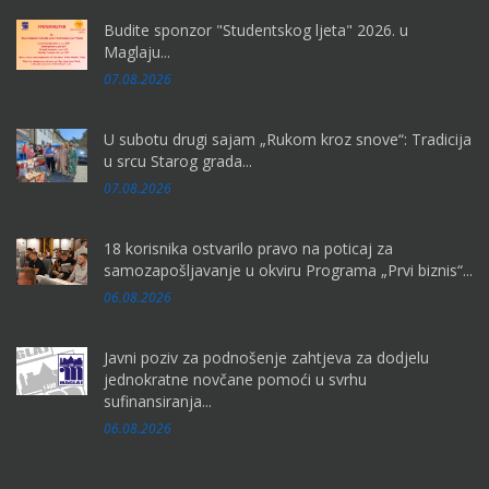
Budite sponzor "Studentskog ljeta" 2026. u
Maglaju...
07.08.2026
U subotu drugi sajam „Rukom kroz snove“: Tradicija
u srcu Starog grada...
07.08.2026
18 korisnika ostvarilo pravo na poticaj za
samozapošljavanje u okviru Programa „Prvi biznis“...
06.08.2026
Javni poziv za podnošenje zahtjeva za dodjelu
jednokratne novčane pomoći u svrhu
sufinansiranja...
06.08.2026