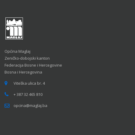
Općina Maglaj
Zeničko-dobojski kanton
Federacija Bosne i Hercegovine
Bosna i Hercegovina
Viteška ulica br. 4
+ 387 32 465 810
opcina@maglaj.ba