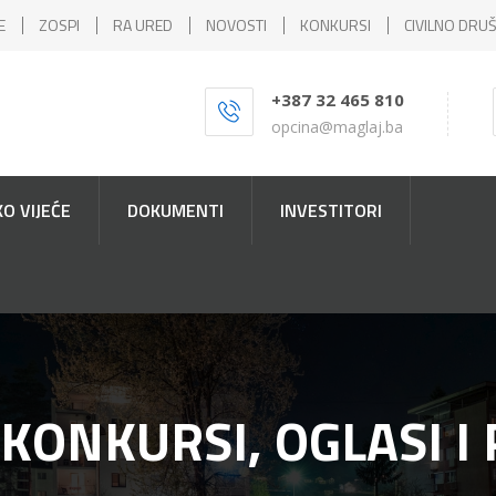
E
ZOSPI
RA URED
NOVOSTI
KONKURSI
CIVILNO DRU
+387 32 465 810
opcina@maglaj.ba
O VIJEĆE
DOKUMENTI
INVESTITORI
 KONKURSI, OGLASI I 