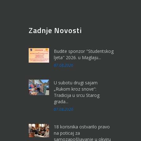
Zadnje Novosti
Budite sponzor "Studentskog
ljeta" 2026. u Maglaju...
07.08.2026
U subotu drugi sajam
„Rukom kroz snove“:
Tradicija u srcu Starog
grada...
07.08.2026
18 korisnika ostvarilo pravo
na poticaj za
samozapošljavanje u okviru