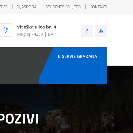
ŠTVO
DIJASPORA
STUDENTSKO LJETO
KONTAKTI
Viteška ulica br. 4
Maglaj 74250 | BA
E-SERVIS GRAÐANA
POZIVI