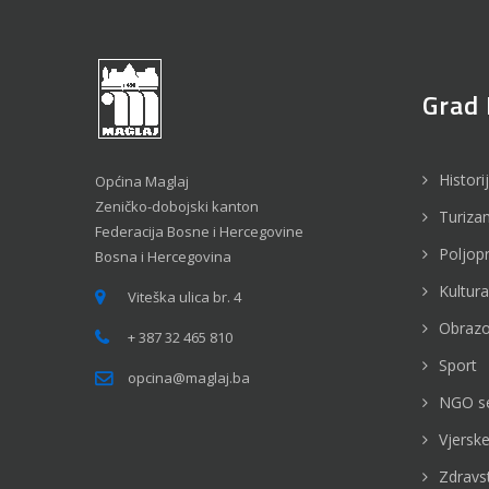
Grad 
Histori
Općina Maglaj
Zeničko-dobojski kanton
Turiza
Federacija Bosne i Hercegovine
Poljop
Bosna i Hercegovina
Kultura
Viteška ulica br. 4
Obrazo
+ 387 32 465 810
Sport
opcina@maglaj.ba
NGO s
Vjerske
Zdravs