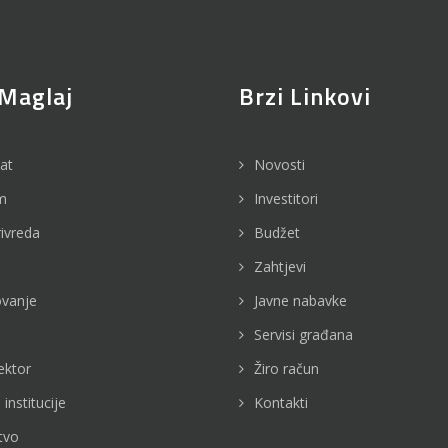
Maglaj
Brzi Linkovi
jat
Novosti
m
Investitori
rivreda
Budžet
Zahtjevi
vanje
Javne nabavke
Servisi građana
ektor
Žiro račun
 institucije
Kontakti
tvo