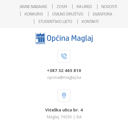
JAVNE NABAVKE
ZOSPI
RA URED
NOVOSTI
KONKURSI
CIVILNO DRUŠTVO
DIJASPORA
STUDENTSKO LJETO
KONTAKTI
+387 32 465 810
opcina@maglaj.ba
Viteška ulica br. 4
Maglaj 74250 | BA