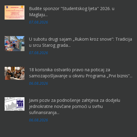
Budite sponzor "Studentskog ljeta" 2026. u
Maglaju...
07.08.2026
U subotu drugi sajam „Rukom kroz snove“: Tradicija
u srcu Starog grada...
07.08.2026
18 korisnika ostvarilo pravo na poticaj za
samozapošljavanje u okviru Programa „Prvi biznis“...
06.08.2026
Javni poziv za podnošenje zahtjeva za dodjelu
jednokratne novčane pomoći u svrhu
sufinansiranja...
06.08.2026