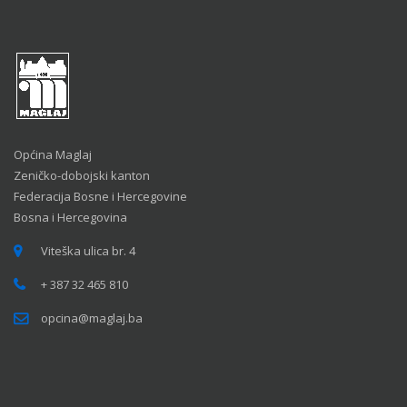
Općina Maglaj
Zeničko-dobojski kanton
Federacija Bosne i Hercegovine
Bosna i Hercegovina
Viteška ulica br. 4
+ 387 32 465 810
opcina@maglaj.ba