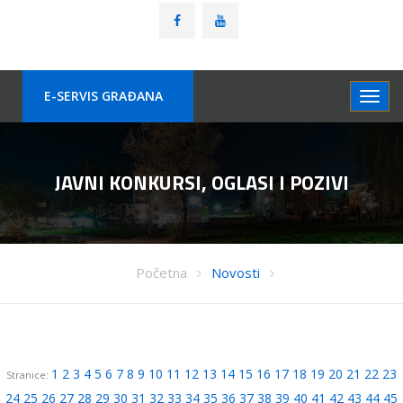
E-SERVIS GRAÐANA
JAVNI KONKURSI, OGLASI I POZIVI
Početna
Novosti
1
2
3
4
5
6
7
8
9
10
11
12
13
14
15
16
17
18
19
20
21
22
23
Stranice:
24
25
26
27
28
29
30
31
32
33
34
35
36
37
38
39
40
41
42
43
44
45