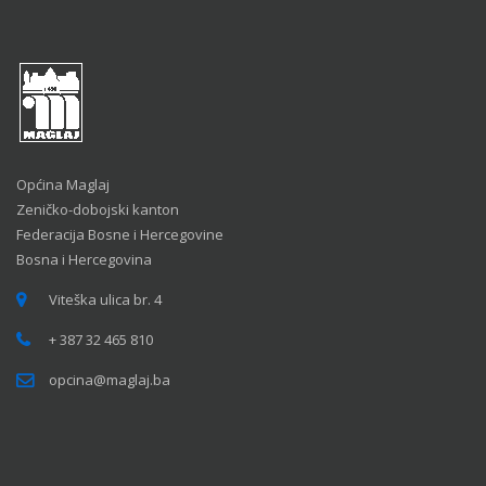
Općina Maglaj
Zeničko-dobojski kanton
Federacija Bosne i Hercegovine
Bosna i Hercegovina
Viteška ulica br. 4
+ 387 32 465 810
opcina@maglaj.ba