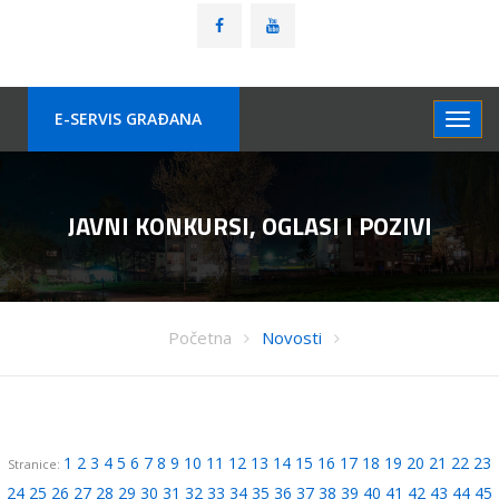
E-SERVIS GRAÐANA
JAVNI KONKURSI, OGLASI I POZIVI
Početna
Novosti
1
2
3
4
5
6
7
8
9
10
11
12
13
14
15
16
17
18
19
20
21
22
23
Stranice:
24
25
26
27
28
29
30
31
32
33
34
35
36
37
38
39
40
41
42
43
44
45