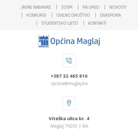
JAVNE NABAVKE
ZOSPI
RA URED
NOVOSTI
KONKURSI
CIVILNO DRUŠTVO
DIJASPORA
STUDENTSKO LJETO
KONTAKTI
+387 32 465 810
opcina@maglaj.ba
Viteška ulica br. 4
Maglaj 74250 | BA