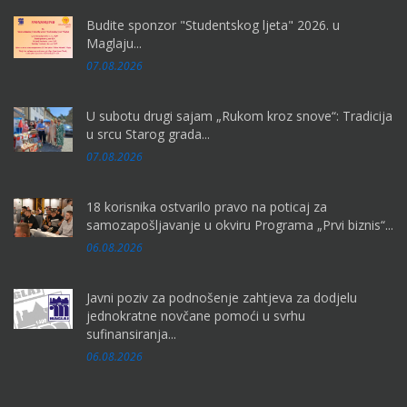
Budite sponzor "Studentskog ljeta" 2026. u
Maglaju...
07.08.2026
U subotu drugi sajam „Rukom kroz snove“: Tradicija
u srcu Starog grada...
07.08.2026
18 korisnika ostvarilo pravo na poticaj za
samozapošljavanje u okviru Programa „Prvi biznis“...
06.08.2026
Javni poziv za podnošenje zahtjeva za dodjelu
jednokratne novčane pomoći u svrhu
sufinansiranja...
06.08.2026