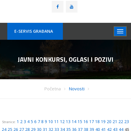
E-SERVIS GRAÐANA
JAVNI KONKURSI, OGLASI I POZIVI
Početna
Novosti
1
2
3
4
5
6
7
8
9
10
11
12
13
14
15
16
17
18
19
20
21
22
23
Stranice:
24
25
26
27
28
29
30
31
32
33
34
35
36
37
38
39
40
41
42
43
44
45