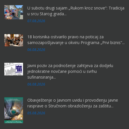
U subotu drugi sajam „Rukom kroz snove“: Tradicija
u srcu Starog grada...
07.08.2026
18 korisnika ostvarilo pravo na poticaj za
samozapošljavanje u okviru Programa „Prvi biznis“...
06.08.2026
Javni poziv za podnošenje zahtjeva za dodjelu
jednokratne novčane pomoći u svrhu
sufinansiranja...
06.08.2026
Obavještenje o Javnom uvidu i provođenju javne
rasprave o Stručnom obrazloženju za zaštitu...
05.08.2026