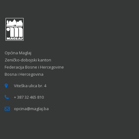
Općina Maglaj
Zeničko-dobojski kanton
Federacija Bosne i Hercegovine
Bosna i Hercegovina
Viteška ulica br. 4
+ 387 32 465 810
opcina@maglaj.ba