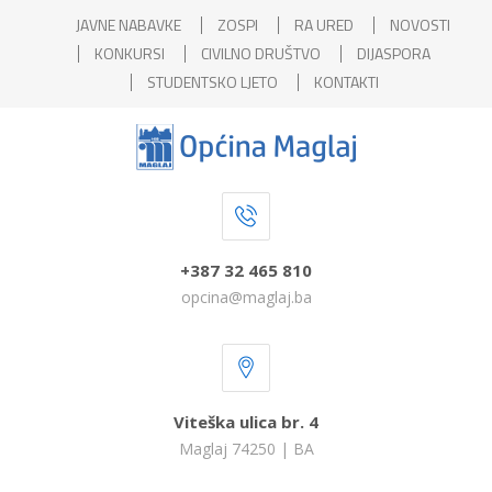
JAVNE NABAVKE
ZOSPI
RA URED
NOVOSTI
KONKURSI
CIVILNO DRUŠTVO
DIJASPORA
STUDENTSKO LJETO
KONTAKTI
+387 32 465 810
opcina@maglaj.ba
Viteška ulica br. 4
Maglaj 74250 | BA