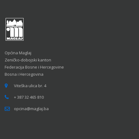
Općina Maglaj
Zeničko-dobojski kanton
Federacija Bosne i Hercegovine
Bosna i Hercegovina
Viteška ulica br. 4
+ 387 32 465 810
opcina@maglaj.ba