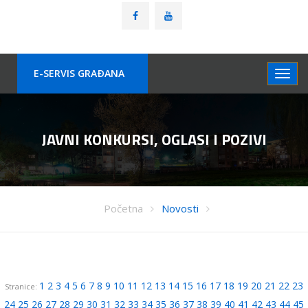
E-SERVIS GRAÐANA
JAVNI KONKURSI, OGLASI I POZIVI
Početna
Novosti
1
2
3
4
5
6
7
8
9
10
11
12
13
14
15
16
17
18
19
20
21
22
23
Stranice:
24
25
26
27
28
29
30
31
32
33
34
35
36
37
38
39
40
41
42
43
44
45