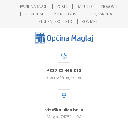
JAVNE NABAVKE
ZOSPI
RA URED
NOVOSTI
KONKURSI
CIVILNO DRUŠTVO
DIJASPORA
STUDENTSKO LJETO
KONTAKTI
+387 32 465 810
opcina@maglaj.ba
Viteška ulica br. 4
Maglaj 74250 | BA