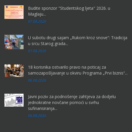
Budite sponzor "Studentskog ljeta" 2026. u
Maglaju...
07.08.2026
U subotu drugi sajam „Rukom kroz snove“: Tradicija
u srcu Starog grada...
07.08.2026
18 korisnika ostvarilo pravo na poticaj za
samozapošljavanje u okviru Programa „Prvi biznis“...
06.08.2026
Javni poziv za podnošenje zahtjeva za dodjelu
jednokratne novčane pomoći u svrhu
sufinansiranja...
06.08.2026