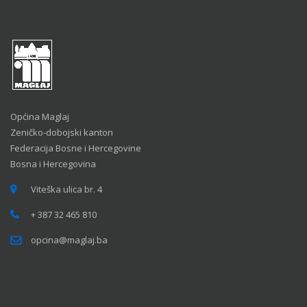
Općina Maglaj
Zeničko-dobojski kanton
Federacija Bosne i Hercegovine
Bosna i Hercegovina
Viteška ulica br. 4
+ 387 32 465 810
opcina@maglaj.ba