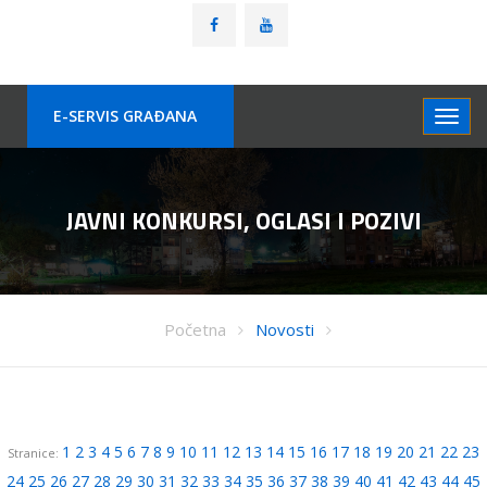
E-SERVIS GRAÐANA
JAVNI KONKURSI, OGLASI I POZIVI
Početna
Novosti
1
2
3
4
5
6
7
8
9
10
11
12
13
14
15
16
17
18
19
20
21
22
23
Stranice:
24
25
26
27
28
29
30
31
32
33
34
35
36
37
38
39
40
41
42
43
44
45