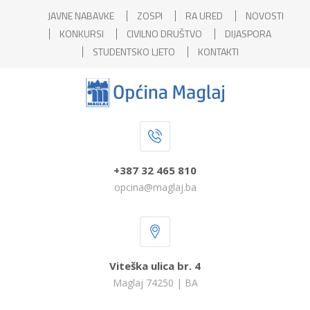
JAVNE NABAVKE
ZOSPI
RA URED
NOVOSTI
KONKURSI
CIVILNO DRUŠTVO
DIJASPORA
STUDENTSKO LJETO
KONTAKTI
+387 32 465 810
opcina@maglaj.ba
Viteška ulica br. 4
Maglaj 74250 | BA