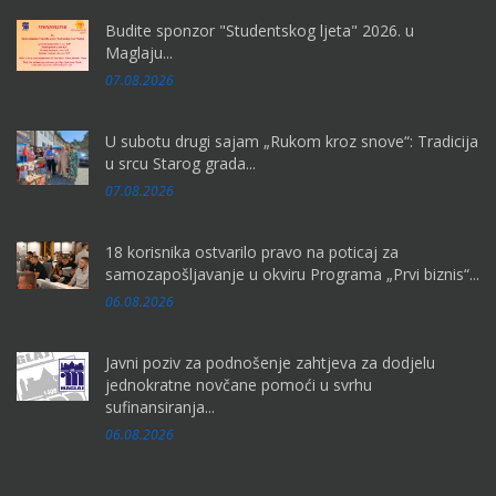
Budite sponzor "Studentskog ljeta" 2026. u
Maglaju...
07.08.2026
U subotu drugi sajam „Rukom kroz snove“: Tradicija
u srcu Starog grada...
07.08.2026
18 korisnika ostvarilo pravo na poticaj za
samozapošljavanje u okviru Programa „Prvi biznis“...
06.08.2026
Javni poziv za podnošenje zahtjeva za dodjelu
jednokratne novčane pomoći u svrhu
sufinansiranja...
06.08.2026