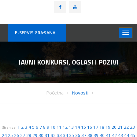
E-SERVIS GRAÐANA
JAVNI KONKURSI, OGLASI I POZIVI
Početna
Novosti
1
2
3
4
5
6
7
8
9
10
11
12
13
14
15
16
17
18
19
20
21
22
23
Stranice:
24
25
26
27
28
29
30
31
32
33
34
35
36
37
38
39
40
41
42
43
44
45