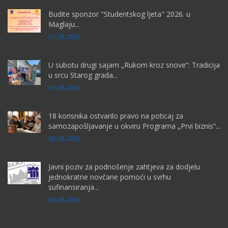
Budite sponzor "Studentskog ljeta" 2026. u
Maglaju...
07.08.2026
U subotu drugi sajam „Rukom kroz snove“: Tradicija
u srcu Starog grada...
07.08.2026
18 korisnika ostvarilo pravo na poticaj za
samozapošljavanje u okviru Programa „Prvi biznis“...
06.08.2026
Javni poziv za podnošenje zahtjeva za dodjelu
jednokratne novčane pomoći u svrhu
sufinansiranja...
06.08.2026