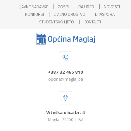
JAVNE NABAVKE
ZOSPI
RA URED
NOVOSTI
KONKURSI
CIVILNO DRUŠTVO
DIJASPORA
STUDENTSKO LJETO
KONTAKTI
+387 32 465 810
opcina@maglaj.ba
Viteška ulica br. 4
Maglaj 74250 | BA