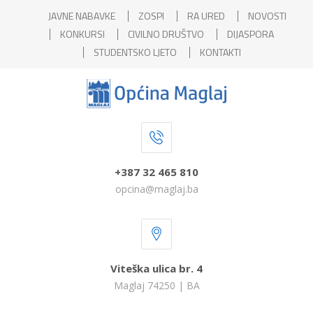
JAVNE NABAVKE
ZOSPI
RA URED
NOVOSTI
KONKURSI
CIVILNO DRUŠTVO
DIJASPORA
STUDENTSKO LJETO
KONTAKTI
+387 32 465 810
opcina@maglaj.ba
Viteška ulica br. 4
Maglaj 74250 | BA