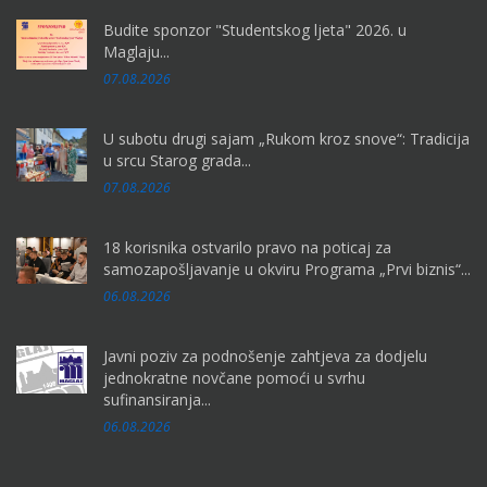
Budite sponzor "Studentskog ljeta" 2026. u
Maglaju...
07.08.2026
U subotu drugi sajam „Rukom kroz snove“: Tradicija
u srcu Starog grada...
07.08.2026
18 korisnika ostvarilo pravo na poticaj za
samozapošljavanje u okviru Programa „Prvi biznis“...
06.08.2026
Javni poziv za podnošenje zahtjeva za dodjelu
jednokratne novčane pomoći u svrhu
sufinansiranja...
06.08.2026