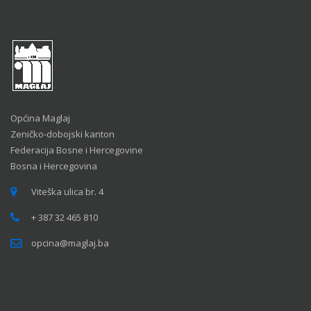
Općina Maglaj
Zeničko-dobojski kanton
Federacija Bosne i Hercegovine
Bosna i Hercegovina
Viteška ulica br. 4
+ 387 32 465 810
opcina@maglaj.ba