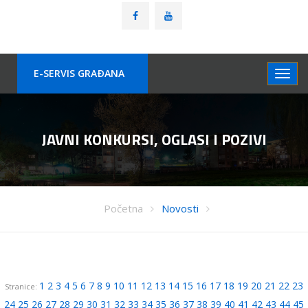
E-SERVIS GRAÐANA
JAVNI KONKURSI, OGLASI I POZIVI
Početna
Novosti
1
2
3
4
5
6
7
8
9
10
11
12
13
14
15
16
17
18
19
20
21
22
23
Stranice:
24
25
26
27
28
29
30
31
32
33
34
35
36
37
38
39
40
41
42
43
44
45