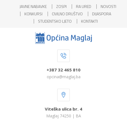
JAVNE NABAVKE
ZOSPI
RA URED
NOVOSTI
KONKURSI
CIVILNO DRUŠTVO
DIJASPORA
STUDENTSKO LJETO
KONTAKTI
+387 32 465 810
opcina@maglaj.ba
Viteška ulica br. 4
Maglaj 74250 | BA