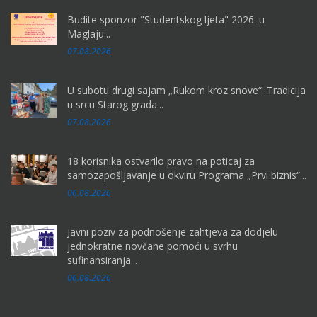
Budite sponzor "Studentskog ljeta" 2026. u
Maglaju...
07.08.2026
U subotu drugi sajam „Rukom kroz snove“: Tradicija
u srcu Starog grada...
07.08.2026
18 korisnika ostvarilo pravo na poticaj za
samozapošljavanje u okviru Programa „Prvi biznis“...
06.08.2026
Javni poziv za podnošenje zahtjeva za dodjelu
jednokratne novčane pomoći u svrhu
sufinansiranja...
06.08.2026