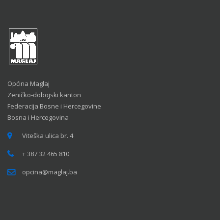
Općina Maglaj
Zeničko-dobojski kanton
Federacija Bosne i Hercegovine
Bosna i Hercegovina
Viteška ulica br. 4
+ 387 32 465 810
opcina@maglaj.ba