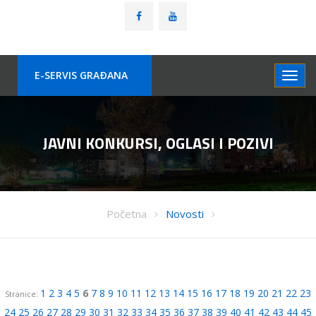
E-SERVIS GRAÐANA
JAVNI KONKURSI, OGLASI I POZIVI
Početna
Novosti
1
2
3
4
5
6
7
8
9
10
11
12
13
14
15
16
17
18
19
20
21
22
23
Stranice:
24
25
26
27
28
29
30
31
32
33
34
35
36
37
38
39
40
41
42
43
44
45