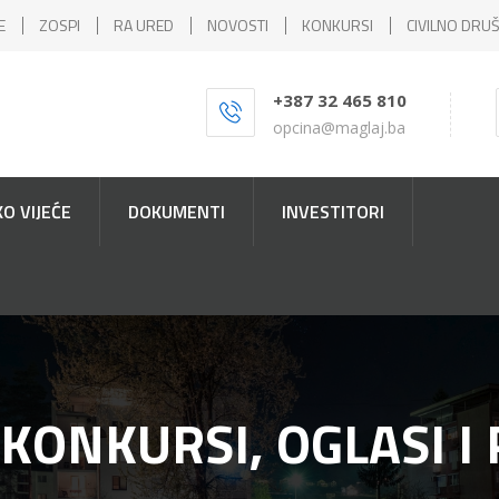
E
ZOSPI
RA URED
NOVOSTI
KONKURSI
CIVILNO DRU
+387 32 465 810
opcina@maglaj.ba
O VIJEĆE
DOKUMENTI
INVESTITORI
 KONKURSI, OGLASI I 