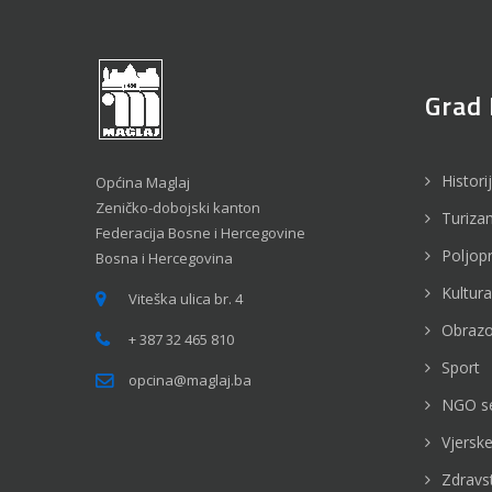
Grad 
Histori
Općina Maglaj
Zeničko-dobojski kanton
Turiza
Federacija Bosne i Hercegovine
Poljop
Bosna i Hercegovina
Kultura
Viteška ulica br. 4
Obrazo
+ 387 32 465 810
Sport
opcina@maglaj.ba
NGO s
Vjerske
Zdravs