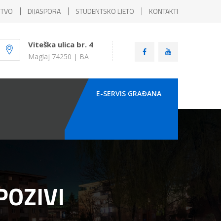
ŠTVO
DIJASPORA
STUDENTSKO LJETO
KONTAKTI
Viteška ulica br. 4
Maglaj 74250 | BA
E-SERVIS GRAÐANA
POZIVI