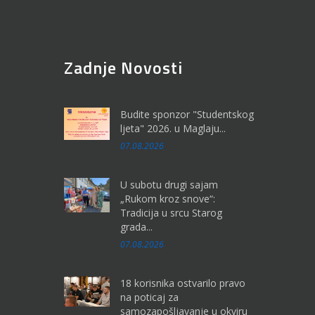
Zadnje Novosti
Budite sponzor "Studentskog
ljeta" 2026. u Maglaju...
07.08.2026
U subotu drugi sajam
„Rukom kroz snove“:
Tradicija u srcu Starog
grada...
07.08.2026
18 korisnika ostvarilo pravo
na poticaj za
samozapošljavanje u okviru