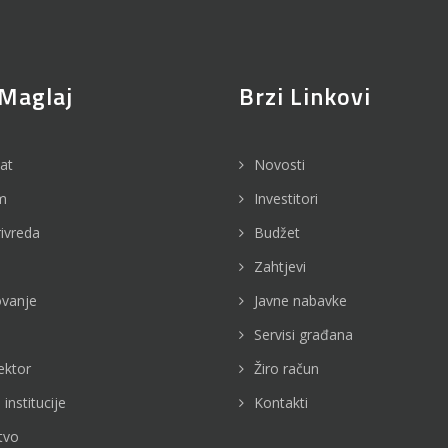
Maglaj
Brzi Linkovi
jat
Novosti
m
Investitori
rivreda
Budžet
Zahtjevi
vanje
Javne nabavke
Servisi građana
ektor
Žiro račun
 institucije
Kontakti
tvo