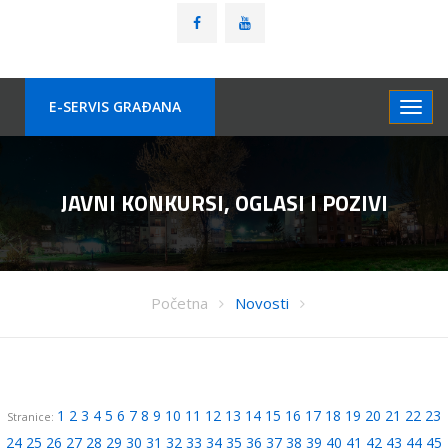
E-SERVIS GRAÐANA
JAVNI KONKURSI, OGLASI I POZIVI
Početna
Novosti
1
2
3
4
5
6
7
8
9
10
11
12
13
14
15
16
17
18
19
20
21
22
23
Stranice:
24
25
26
27
28
29
30
31
32
33
34
35
36
37
38
39
40
41
42
43
44
45