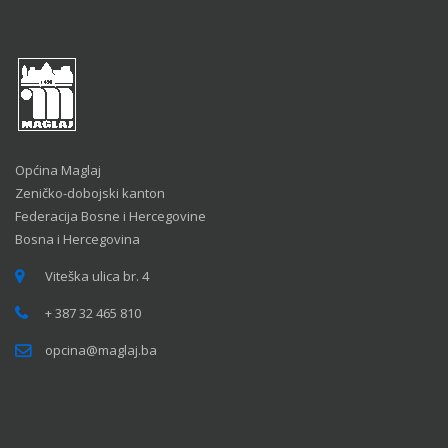
Općina Maglaj
Zeničko-dobojski kanton
Federacija Bosne i Hercegovine
Bosna i Hercegovina
Viteška ulica br. 4
+ 387 32 465 810
opcina@maglaj.ba