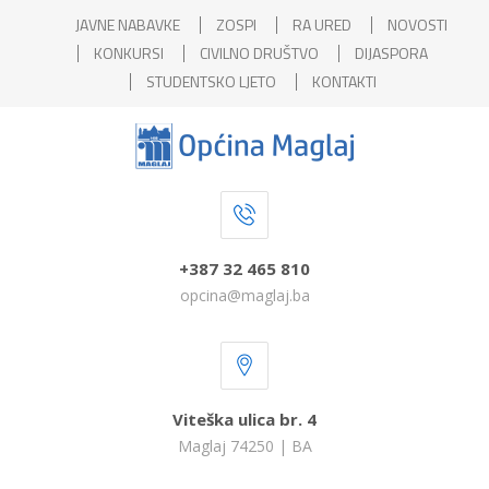
JAVNE NABAVKE
ZOSPI
RA URED
NOVOSTI
KONKURSI
CIVILNO DRUŠTVO
DIJASPORA
STUDENTSKO LJETO
KONTAKTI
+387 32 465 810
opcina@maglaj.ba
Viteška ulica br. 4
Maglaj 74250 | BA