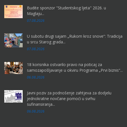
Budite sponzor "Studentskog ljeta" 2026. u
Maglaju...
07.08.2026
U subotu drugi sajam „Rukom kroz snove“: Tradicija
u srcu Starog grada...
07.08.2026
18 korisnika ostvarilo pravo na poticaj za
samozapošljavanje u okviru Programa „Prvi biznis“...
06.08.2026
Javni poziv za podnošenje zahtjeva za dodjelu
jednokratne novčane pomoći u svrhu
sufinansiranja...
06.08.2026