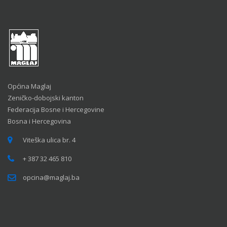
Općina Maglaj
Zeničko-dobojski kanton
Federacija Bosne i Hercegovine
Bosna i Hercegovina
Viteška ulica br. 4
+ 387 32 465 810
opcina@maglaj.ba