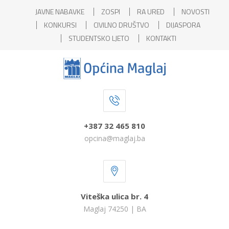
JAVNE NABAVKE
ZOSPI
RA URED
NOVOSTI
KONKURSI
CIVILNO DRUŠTVO
DIJASPORA
STUDENTSKO LJETO
KONTAKTI
+387 32 465 810
opcina@maglaj.ba
Viteška ulica br. 4
Maglaj 74250 | BA