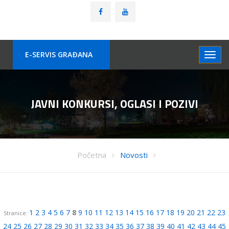
E-SERVIS GRAÐANA
JAVNI KONKURSI, OGLASI I POZIVI
Početna
Novosti
1
2
3
4
5
6
7
8
9
10
11
12
13
14
15
16
17
18
19
20
21
22
23
Stranice:
24
25
26
27
28
29
30
31
32
33
34
35
36
37
38
39
40
41
42
43
44
45