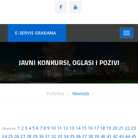
E-SERVIS GRAÐANA
JAVNI KONKURSI, OGLASI I POZIVI
Početna
Novosti
1
2
3
4
5
6
7
8
9
10
11
12
13
14
15
16
17
18
19
20
21
22
23
Stranice:
24
25
26
27
28
29
30
31
32
33
34
35
36
37
38
39
40
41
42
43
44
45