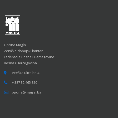
Općina Maglaj
Zeničko-dobojski kanton
Federacija Bosne i Hercegovine
Bosna i Hercegovina
Viteška ulica br. 4
+ 387 32 465 810
opcina@maglaj.ba