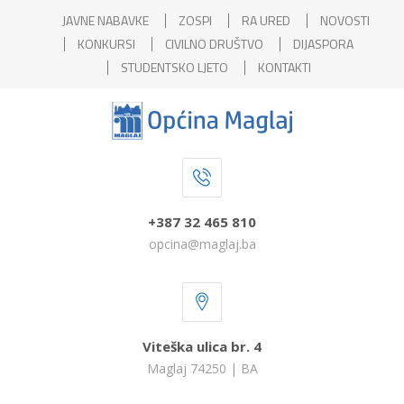
JAVNE NABAVKE
ZOSPI
RA URED
NOVOSTI
KONKURSI
CIVILNO DRUŠTVO
DIJASPORA
STUDENTSKO LJETO
KONTAKTI
+387 32 465 810
opcina@maglaj.ba
Viteška ulica br. 4
Maglaj 74250 | BA