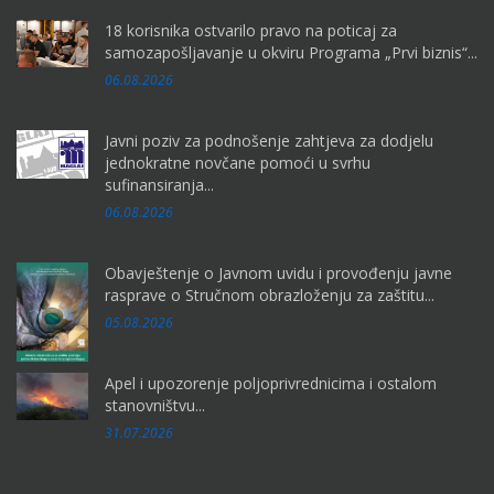
18 korisnika ostvarilo pravo na poticaj za
samozapošljavanje u okviru Programa „Prvi biznis“...
06.08.2026
Javni poziv za podnošenje zahtjeva za dodjelu
jednokratne novčane pomoći u svrhu
sufinansiranja...
06.08.2026
Obavještenje o Javnom uvidu i provođenju javne
rasprave o Stručnom obrazloženju za zaštitu...
05.08.2026
Apel i upozorenje poljoprivrednicima i ostalom
stanovništvu...
31.07.2026