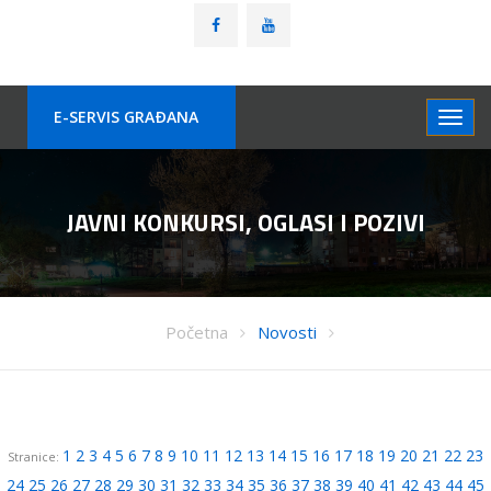
E-SERVIS GRAÐANA
JAVNI KONKURSI, OGLASI I POZIVI
Početna
Novosti
1
2
3
4
5
6
7
8
9
10
11
12
13
14
15
16
17
18
19
20
21
22
23
Stranice:
24
25
26
27
28
29
30
31
32
33
34
35
36
37
38
39
40
41
42
43
44
45