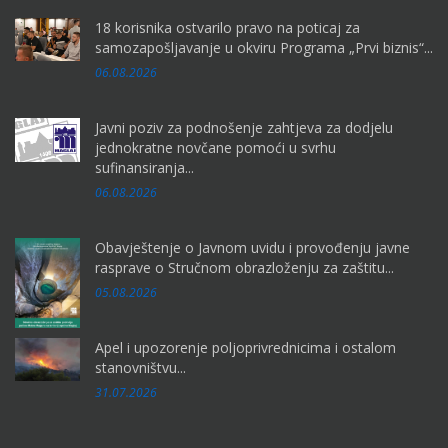
18 korisnika ostvarilo pravo na poticaj za
samozapošljavanje u okviru Programa „Prvi biznis“...
06.08.2026
Javni poziv za podnošenje zahtjeva za dodjelu
jednokratne novčane pomoći u svrhu
sufinansiranja...
06.08.2026
Obavještenje o Javnom uvidu i provođenju javne
rasprave o Stručnom obrazloženju za zaštitu...
05.08.2026
Apel i upozorenje poljoprivrednicima i ostalom
stanovništvu...
31.07.2026