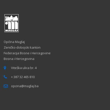
Općina Maglaj
Zeničko-dobojski kanton
Federacija Bosne i Hercegovine
Bosna i Hercegovina
Viteška ulica br. 4
+ 387 32 465 810
opcina@maglaj.ba