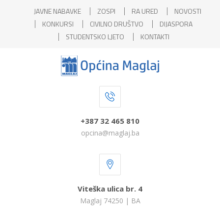
JAVNE NABAVKE
ZOSPI
RA URED
NOVOSTI
KONKURSI
CIVILNO DRUŠTVO
DIJASPORA
STUDENTSKO LJETO
KONTAKTI
+387 32 465 810
opcina@maglaj.ba
Viteška ulica br. 4
Maglaj 74250 | BA