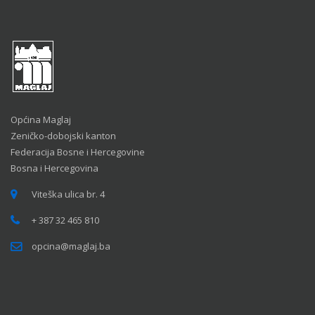
Općina Maglaj
Zeničko-dobojski kanton
Federacija Bosne i Hercegovine
Bosna i Hercegovina
Viteška ulica br. 4
+ 387 32 465 810
opcina@maglaj.ba