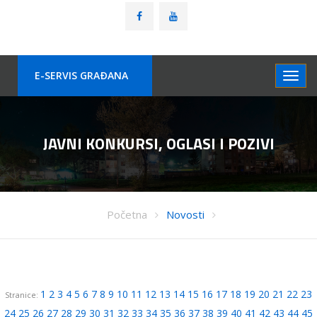
E-SERVIS GRAÐANA
JAVNI KONKURSI, OGLASI I POZIVI
Početna
Novosti
1
2
3
4
5
6
7
8
9
10
11
12
13
14
15
16
17
18
19
20
21
22
23
Stranice:
24
25
26
27
28
29
30
31
32
33
34
35
36
37
38
39
40
41
42
43
44
45