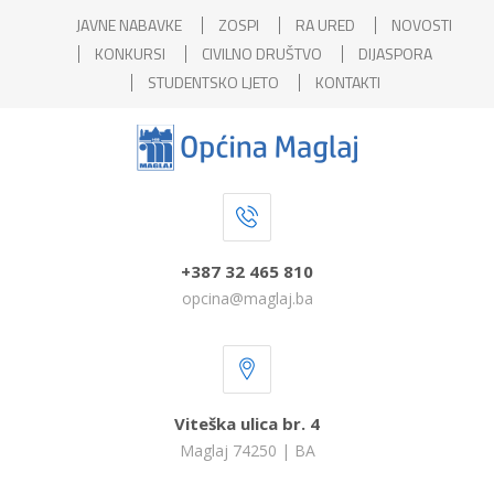
JAVNE NABAVKE
ZOSPI
RA URED
NOVOSTI
KONKURSI
CIVILNO DRUŠTVO
DIJASPORA
STUDENTSKO LJETO
KONTAKTI
+387 32 465 810
opcina@maglaj.ba
Viteška ulica br. 4
Maglaj 74250 | BA