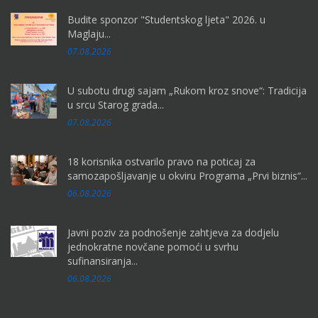
Budite sponzor "Studentskog ljeta" 2026. u
Maglaju...
07.08.2026
U subotu drugi sajam „Rukom kroz snove“: Tradicija
u srcu Starog grada...
07.08.2026
18 korisnika ostvarilo pravo na poticaj za
samozapošljavanje u okviru Programa „Prvi biznis“...
06.08.2026
Javni poziv za podnošenje zahtjeva za dodjelu
jednokratne novčane pomoći u svrhu
sufinansiranja...
06.08.2026