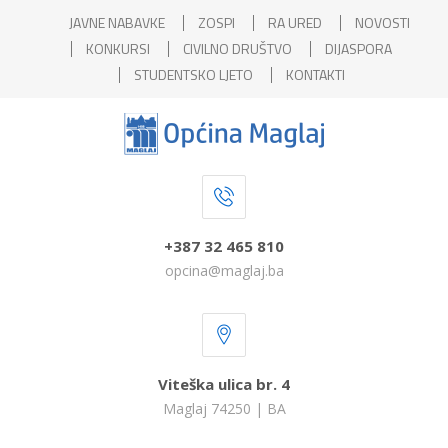
JAVNE NABAVKE
ZOSPI
RA URED
NOVOSTI
KONKURSI
CIVILNO DRUŠTVO
DIJASPORA
STUDENTSKO LJETO
KONTAKTI
+387 32 465 810
opcina@maglaj.ba
Viteška ulica br. 4
Maglaj 74250 | BA