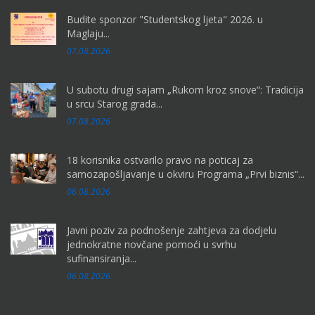
Budite sponzor "Studentskog ljeta" 2026. u
Maglaju...
07.08.2026
U subotu drugi sajam „Rukom kroz snove“: Tradicija
u srcu Starog grada...
07.08.2026
18 korisnika ostvarilo pravo na poticaj za
samozapošljavanje u okviru Programa „Prvi biznis“...
06.08.2026
Javni poziv za podnošenje zahtjeva za dodjelu
jednokratne novčane pomoći u svrhu
sufinansiranja...
06.08.2026