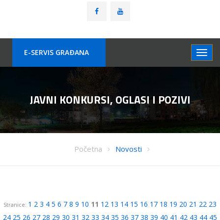
E-SERVIS GRAÐANA
JAVNI KONKURSI, OGLASI I POZIVI
Početna
Novosti
1
2
3
4
5
6
7
8
9
10
11
12
13
14
15
16
17
18
19
20
21
22
23
Stranice:
24
25
26
27
28
29
30
31
32
33
34
35
36
37
38
39
40
41
42
43
44
45