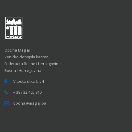
Općina Maglaj
Zeničko-dobojski kanton
Federacija Bosne i Hercegovine
Bosna i Hercegovina
Viteška ulica br. 4
+ 387 32 465 810
opcina@maglaj.ba