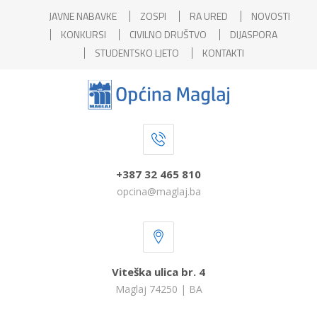
JAVNE NABAVKE
ZOSPI
RA URED
NOVOSTI
KONKURSI
CIVILNO DRUŠTVO
DIJASPORA
STUDENTSKO LJETO
KONTAKTI
+387 32 465 810
opcina@maglaj.ba
Viteška ulica br. 4
Maglaj 74250 | BA