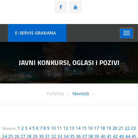
E-SERVIS GRAÐANA
JAVNI KONKURSI, OGLASI I POZIVI
Početna
Novosti
1
2
3
4
5
6
7
8
9
10
11
12
13
14
15
16
17
18
19
20
21
22
23
Stranice:
24
25
26
27
28
29
30
31
32
33
34
35
36
37
38
39
40
41
42
43
44
45