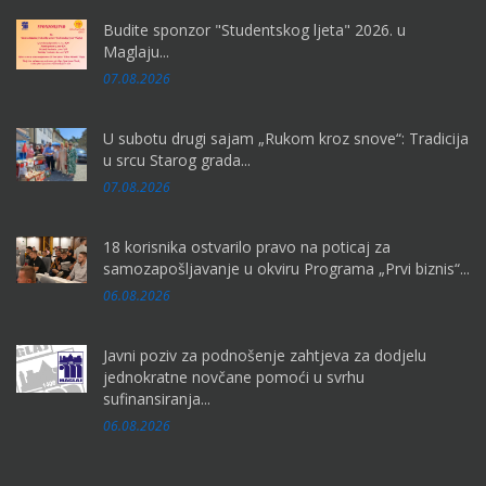
Budite sponzor "Studentskog ljeta" 2026. u
Maglaju...
07.08.2026
U subotu drugi sajam „Rukom kroz snove“: Tradicija
u srcu Starog grada...
07.08.2026
18 korisnika ostvarilo pravo na poticaj za
samozapošljavanje u okviru Programa „Prvi biznis“...
06.08.2026
Javni poziv za podnošenje zahtjeva za dodjelu
jednokratne novčane pomoći u svrhu
sufinansiranja...
06.08.2026