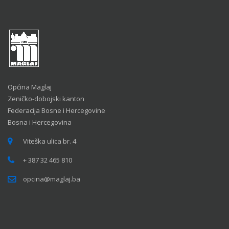
Općina Maglaj
Zeničko-dobojski kanton
Federacija Bosne i Hercegovine
Bosna i Hercegovina
Viteška ulica br. 4
+ 387 32 465 810
opcina@maglaj.ba