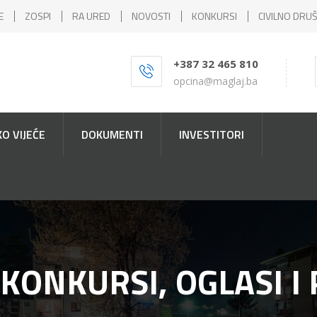
E
ZOSPI
RA URED
NOVOSTI
KONKURSI
CIVILNO DRU
+387 32 465 810
opcina@maglaj.ba
O VIJEĆE
DOKUMENTI
INVESTITORI
 KONKURSI, OGLASI I 