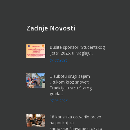
Zadnje Novosti
Budite sponzor "Studentskog
ljeta" 2026. u Maglaju...
07.08.2026
U subotu drugi sajam
„Rukom kroz snove“:
Tradicija u srcu Starog
grada...
07.08.2026
18 korisnika ostvarilo pravo
na poticaj za
samozapošljavanje u okviru