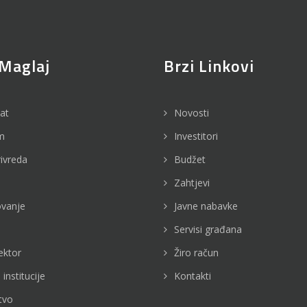
Maglaj
Brzi Linkovi
jat
Novosti
m
Investitori
rivreda
Budžet
Zahtjevi
vanje
Javne nabavke
Servisi građana
ektor
Žiro račun
 institucije
Kontakti
tvo