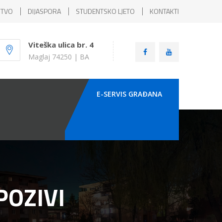
ŠTVO
DIJASPORA
STUDENTSKO LJETO
KONTAKTI
Viteška ulica br. 4
Maglaj 74250 | BA
E-SERVIS GRAÐANA
POZIVI