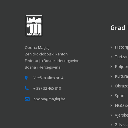
Grad 
Histori
Općina Maglaj
Zeničko-dobojski kanton
Turiza
Federacija Bosne i Hercegovine
Poljop
Bosna i Hercegovina
Kultura
Viteška ulica br. 4
Obrazo
+ 387 32 465 810
Sport
opcina@maglaj.ba
NGO s
Vjerske
Zdravs