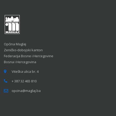
Općina Maglaj
Zeničko-dobojski kanton
Federacija Bosne i Hercegovine
Bosna i Hercegovina
Viteška ulica br. 4
+ 387 32 465 810
opcina@maglaj.ba