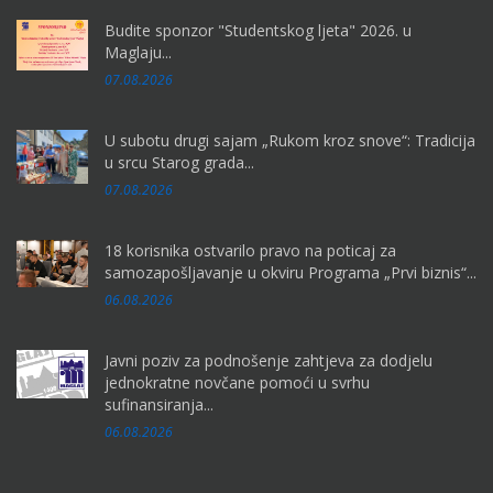
Budite sponzor "Studentskog ljeta" 2026. u
Maglaju...
07.08.2026
U subotu drugi sajam „Rukom kroz snove“: Tradicija
u srcu Starog grada...
07.08.2026
18 korisnika ostvarilo pravo na poticaj za
samozapošljavanje u okviru Programa „Prvi biznis“...
06.08.2026
Javni poziv za podnošenje zahtjeva za dodjelu
jednokratne novčane pomoći u svrhu
sufinansiranja...
06.08.2026