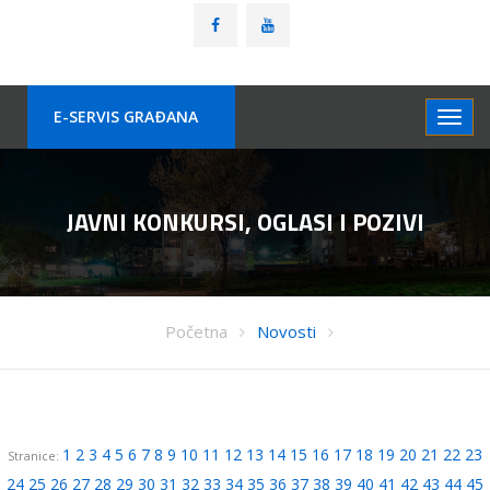
E-SERVIS GRAÐANA
JAVNI KONKURSI, OGLASI I POZIVI
Početna
Novosti
1
2
3
4
5
6
7
8
9
10
11
12
13
14
15
16
17
18
19
20
21
22
23
Stranice:
24
25
26
27
28
29
30
31
32
33
34
35
36
37
38
39
40
41
42
43
44
45