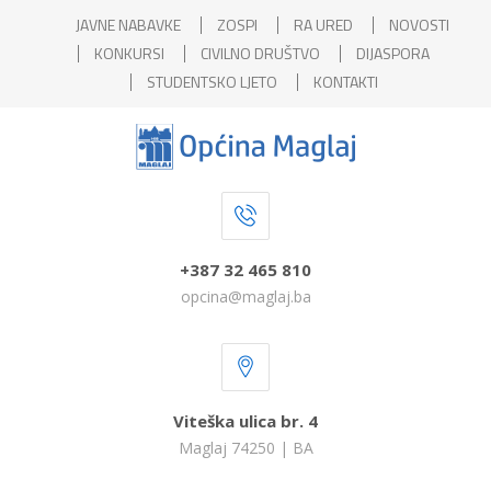
JAVNE NABAVKE
ZOSPI
RA URED
NOVOSTI
KONKURSI
CIVILNO DRUŠTVO
DIJASPORA
STUDENTSKO LJETO
KONTAKTI
+387 32 465 810
opcina@maglaj.ba
Viteška ulica br. 4
Maglaj 74250 | BA