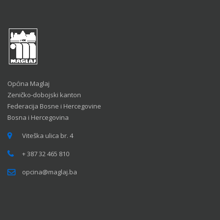
Općina Maglaj
Zeničko-dobojski kanton
Federacija Bosne i Hercegovine
Bosna i Hercegovina
Viteška ulica br. 4
+ 387 32 465 810
opcina@maglaj.ba