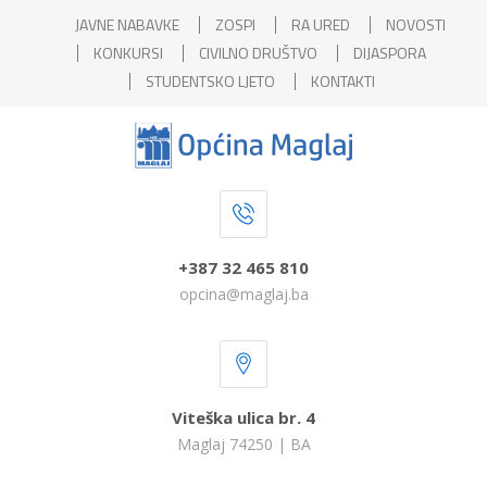
JAVNE NABAVKE
ZOSPI
RA URED
NOVOSTI
KONKURSI
CIVILNO DRUŠTVO
DIJASPORA
STUDENTSKO LJETO
KONTAKTI
+387 32 465 810
opcina@maglaj.ba
Viteška ulica br. 4
Maglaj 74250 | BA