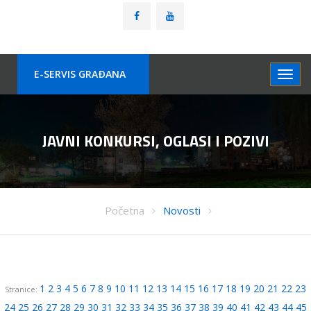
E-SERVIS GRAÐANA
JAVNI KONKURSI, OGLASI I POZIVI
Početna
Novosti
1
2
3
4
5
6
7
8
9
10
11
12
13
14
15
16
17
18
19
20
21
22
23
Stranice:
24
25
26
27
28
29
30
31
32
33
34
35
36
37
38
39
40
41
42
43
44
45