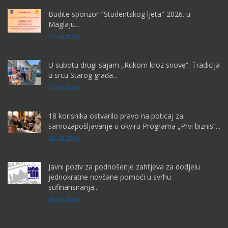
Budite sponzor "Studentskog ljeta" 2026. u
Maglaju...
07.08.2026
U subotu drugi sajam „Rukom kroz snove“: Tradicija
u srcu Starog grada...
07.08.2026
18 korisnika ostvarilo pravo na poticaj za
samozapošljavanje u okviru Programa „Prvi biznis“...
06.08.2026
Javni poziv za podnošenje zahtjeva za dodjelu
jednokratne novčane pomoći u svrhu
sufinansiranja...
06.08.2026