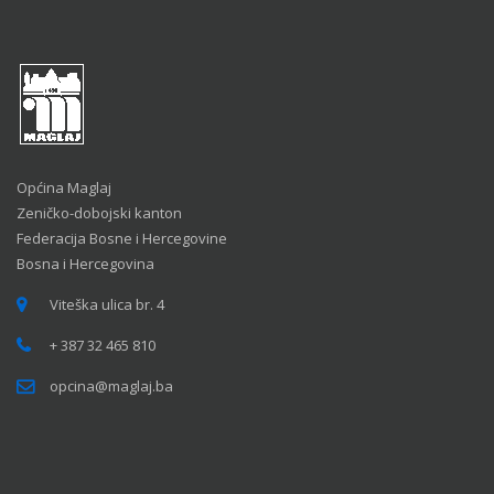
Općina Maglaj
Zeničko-dobojski kanton
Federacija Bosne i Hercegovine
Bosna i Hercegovina
Viteška ulica br. 4
+ 387 32 465 810
opcina@maglaj.ba