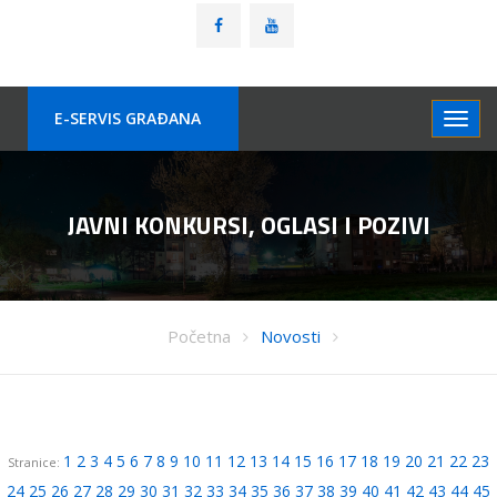
E-SERVIS GRAÐANA
JAVNI KONKURSI, OGLASI I POZIVI
Početna
Novosti
1
2
3
4
5
6
7
8
9
10
11
12
13
14
15
16
17
18
19
20
21
22
23
Stranice:
24
25
26
27
28
29
30
31
32
33
34
35
36
37
38
39
40
41
42
43
44
45