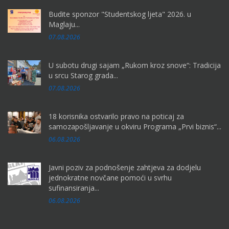
Budite sponzor "Studentskog ljeta" 2026. u
Maglaju...
07.08.2026
U subotu drugi sajam „Rukom kroz snove“: Tradicija
u srcu Starog grada...
07.08.2026
18 korisnika ostvarilo pravo na poticaj za
samozapošljavanje u okviru Programa „Prvi biznis“...
06.08.2026
Javni poziv za podnošenje zahtjeva za dodjelu
jednokratne novčane pomoći u svrhu
sufinansiranja...
06.08.2026