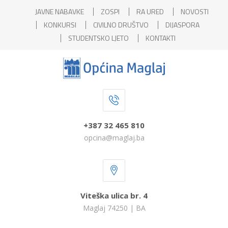
JAVNE NABAVKE
ZOSPI
RA URED
NOVOSTI
KONKURSI
CIVILNO DRUŠTVO
DIJASPORA
STUDENTSKO LJETO
KONTAKTI
+387 32 465 810
opcina@maglaj.ba
Viteška ulica br. 4
Maglaj 74250 | BA