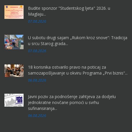
Budite sponzor "Studentskog ljeta" 2026. u
Maglaju...
07.08.2026
U subotu drugi sajam „Rukom kroz snove“: Tradicija
u srcu Starog grada...
07.08.2026
18 korisnika ostvarilo pravo na poticaj za
samozapošljavanje u okviru Programa „Prvi biznis“...
06.08.2026
Javni poziv za podnošenje zahtjeva za dodjelu
jednokratne novčane pomoći u svrhu
sufinansiranja...
06.08.2026