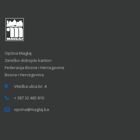
Općina Maglaj
Zeničko-dobojski kanton
Federacija Bosne i Hercegovine
Bosna i Hercegovina
Viteška ulica br. 4
+ 387 32 465 810
opcina@maglaj.ba