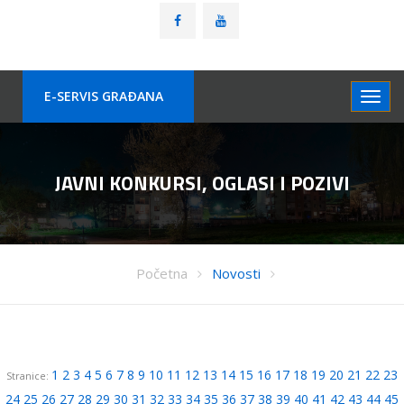
E-SERVIS GRAÐANA
JAVNI KONKURSI, OGLASI I POZIVI
Početna
Novosti
1
2
3
4
5
6
7
8
9
10
11
12
13
14
15
16
17
18
19
20
21
22
23
Stranice:
24
25
26
27
28
29
30
31
32
33
34
35
36
37
38
39
40
41
42
43
44
45