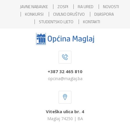
JAVNE NABAVKE
ZOSPI
RA URED
NOVOSTI
KONKURSI
CIVILNO DRUŠTVO
DIJASPORA
STUDENTSKO LJETO
KONTAKTI
+387 32 465 810
opcina@maglaj.ba
Viteška ulica br. 4
Maglaj 74250 | BA