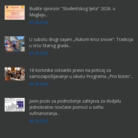
Budite sponzor "Studentskog ljeta" 2026. u
Maglaju...
07.08.2026
U subotu drugi sajam „Rukom kroz snove“: Tradicija
u srcu Starog grada...
07.08.2026
18 korisnika ostvarilo pravo na poticaj za
samozapošljavanje u okviru Programa „Prvi biznis“...
06.08.2026
Javni poziv za podnošenje zahtjeva za dodjelu
jednokratne novčane pomoći u svrhu
sufinansiranja...
06.08.2026