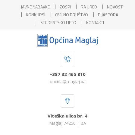
JAVNE NABAVKE
ZOSPI
RA URED
NOVOSTI
KONKURSI
CIVILNO DRUŠTVO
DIJASPORA
STUDENTSKO LJETO
KONTAKTI
+387 32 465 810
opcina@maglaj.ba
Viteška ulica br. 4
Maglaj 74250 | BA