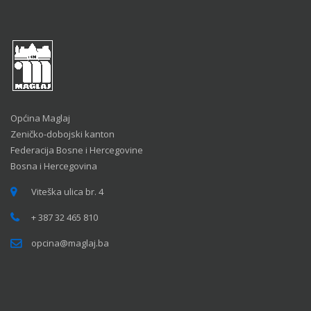
Općina Maglaj
Zeničko-dobojski kanton
Federacija Bosne i Hercegovine
Bosna i Hercegovina
Viteška ulica br. 4
+ 387 32 465 810
opcina@maglaj.ba