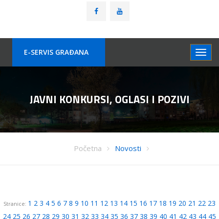
E-SERVIS GRAÐANA
JAVNI KONKURSI, OGLASI I POZIVI
Početna
Novosti
1
2
3
4
5
6
7
8
9
10
11
12
13
14
15
16
17
18
19
20
21
22
23
Stranice:
24
25
26
27
28
29
30
31
32
33
34
35
36
37
38
39
40
41
42
43
44
45